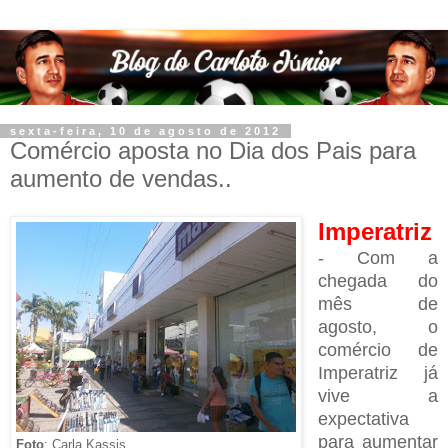
sexta-feira, 10 de agosto de 2012
Comércio aposta no Dia dos Pais para
aumento de vendas..
Imperatriz
- Com a
chegada do
mês de
agosto, o
comércio de
Imperatriz já
vive a
expectativa
para aumentar
Foto
: Carla Kassis.