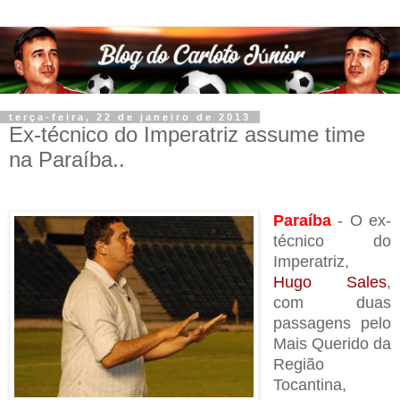
terça-feira, 22 de janeiro de 2013
Ex-técnico do Imperatriz assume time
na Paraíba..
Paraíba
- O ex-
técnico do
Imperatriz,
Hugo Sales
,
com duas
passagens pelo
Mais Querido da
Região
Tocantina,