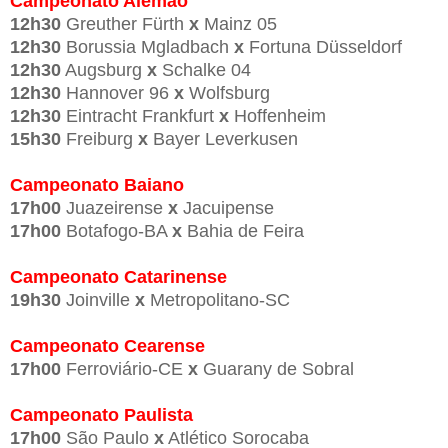
Campeonato Alemão
12h30
Greuther Fürth
x
Mainz 05
12h30
Borussia Mgladbach
x
Fortuna Düsseldorf
12h30
Augsburg
x
Schalke 04
12h30
Hannover 96
x
Wolfsburg
12h30
Eintracht Frankfurt
x
Hoffenheim
15h30
Freiburg
x
Bayer Leverkusen
Campeonato Baiano
17h00
Juazeirense
x
Jacuipense
17h00
Botafogo-BA
x
Bahia de Feira
Campeonato Catarinense
19h30
Joinville
x
Metropolitano-SC
Campeonato Cearense
17h00
Ferroviário-CE
x
Guarany de Sobral
Campeonato Paulista
17h00
São Paulo
x
Atlético Sorocaba