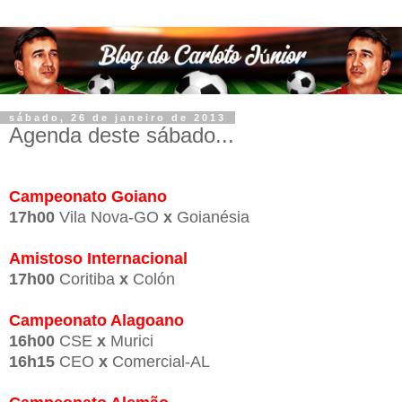
sábado, 26 de janeiro de 2013
Agenda deste sábado...
Campeonato Goiano
17h00
Vila Nova-GO
x
Goianésia
Amistoso Internacional
17h00
Coritiba
x
Colón
Campeonato Alagoano
16h00
CSE
x
Murici
16h15
CEO
x
Comercial-AL