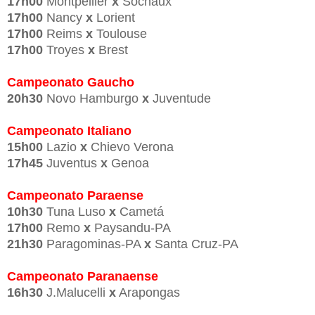
17h00
Montpellier
x
Sochaux
17h00
Nancy
x
Lorient
17h00
Reims
x
Toulouse
17h00
Troyes
x
Brest
Campeonato Gaucho
20h30
Novo Hamburgo
x
Juventude
Campeonato Italiano
15h00
Lazio
x
Chievo Verona
17h45
Juventus
x
Genoa
Campeonato Paraense
10h30
Tuna Luso
x
Cametá
17h00
Remo
x
Paysandu-PA
21h30
Paragominas-PA
x
Santa Cruz-PA
Campeonato Paranaense
16h30
J.Malucelli
x
Arapongas