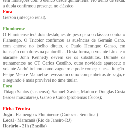
sem limitações com o elenco desde quinta-feira. No treino de sexta,
a dupla confirmou presença no clássico.
Fora
Gerson (infecção renal).
Fluminense
O Fluminense terá dois desfalques de peso para o clássico contra o
Flamengo. O Tricolor confirmou as ausências de Germán Cano,
com entorse no joelho direito, e Paulo Henrique Ganso, em
transição com dores na panturrilha.
Desta forma, o volante Lima e o
atacante John Kennedy devem ser os substitutos. Durante os
treinamentos no CT Carlos Castilho, outra novidade apareceu: o
volante André treinou como zagueiro e pode começar nesta função.
Felipe Melo e Manoel se revezaram como companheiros de zaga, e
o segundo é mais provável no time titular.
Fora
Thiago Santos (suspenso), Samuel Xavier, Marlon e Douglas Costa
(lesões musculares), Ganso e Cano (problemas físicos);
Ficha Técnica
Jogo
- Flamengo x Fluminense (Carioca - Semifinal)
Local
- Maracanã (Rio de Janeiro-RJ)
Horário
- 21h (Brasília)