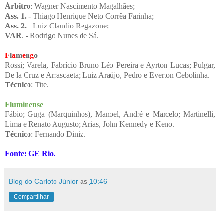
Árbitro
: Wagner Nascimento Magalhães;
Ass. 1.
- Thiago Henrique Neto Corrêa Farinha;
Ass. 2.
- Luiz Claudio Regazone;
VAR
. - Rodrigo Nunes de Sá.
F
l
a
m
e
n
g
o
Rossi; Varela, Fabrício Bruno Léo Pereira e Ayrton Lucas; Pulgar,
De la Cruz e Arrascaeta; Luiz Araújo, Pedro e Everton Cebolinha.
Técnico
: Tite.
Fluminense
Fábio; Guga (Marquinhos), Manoel, André e Marcelo; Martinelli,
Lima e Renato Augusto; Arias,
John Kennedy e
Keno.
Técnico
: Fernando Diniz.
Fonte: GE Rio.
Blog do Carloto Júnior
às
10:46
Compartilhar