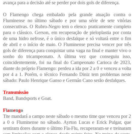
avança para a decisão até se perder por dois gols de diferença.
O Flamengo chega embalado pela grande atuação contra o
Fluminense no último sábado e por uma série de sete vitórias
consecutivas. O Rubro-Negro tem o elenco praticamente completo
para o clássico. Gerson, em recuperação de pieloplastia por conta
de uma hidro nefrose, é o único desfalque e só voltará entre o fim
de abril e o início de maio.
O Fluminense precisa vencer por três
gols de diferença para conquistar uma vaga na final e manter vivo o
sonho do tricampeonato. A última vez que conseguiu isso,
coincidentemente, foi na final do Campeonato Carioca de 2023,
diante do próprio Flamengo: perdeu a ida por 2 a 0 e venceu a volta
por 4 a 1. Porém, o técnico Fernando Diniz tem problemas neste
sábado: Paulo Henrique Ganso e Germán Cano serão desfalques.
Transmissão
Band, Bandsports e Goat.
F
l
a
m
e
n
g
o
Tite mandará a campo neste sábado o mesmo time que venceu por 2
a 0 o Fluminense no sábado. Ayrton Lucas e Erick Pulgar, que
sentiram dores durante o último Fla-Flu, recuperaram-se e treinaram