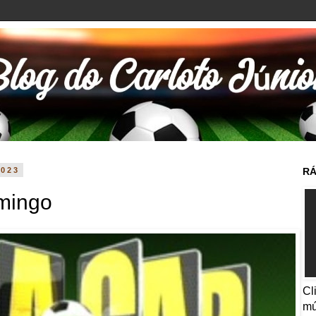
2023
RÁ
mingo
Cl
mú