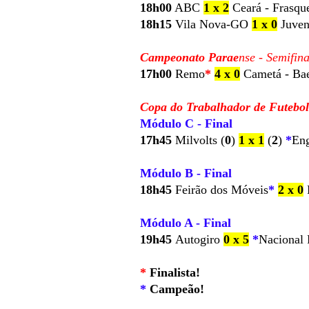
18h00
ABC
1 x 2
Ceará - Frasqu
18h15
Vila Nova-GO
1 x 0
Juven
Campeonato Parae
nse - Semifina
17h00
Remo
*
4 x 0
Cametá - Ba
Copa do Trabalhador de Futebol
Módulo C - Final
17h45
Milvolts (
0
)
1 x 1
(
2
)
*
Eng
Módulo B - Final
18h45
Feirão dos Móveis
*
2 x 0
P
Módulo A - Final
19h45
Autogiro
0 x 5
*
Nacional 
*
Finalista!
*
Campeão!