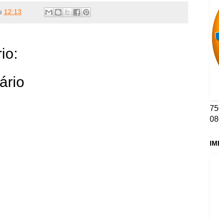
s
12:13
io:
ário
75
08
IM