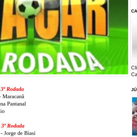
CA
Cl
Ca
 3ª Rodada
JÚ
- Maracanã
na Pantanal
io
- 3ª Rodada
- Jorge de Biasi