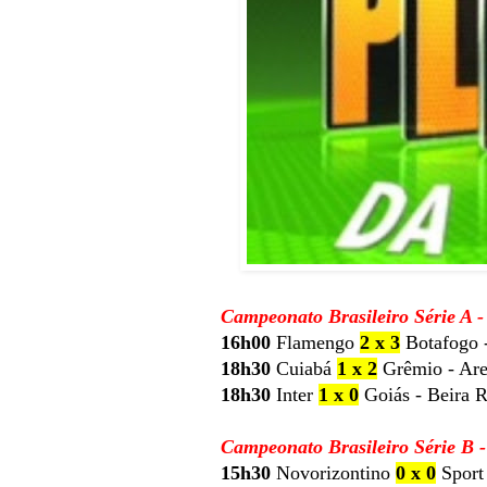
Campeonato Brasileiro Série A -
16h00
Flamengo
2 x 3
Botafogo 
18h30
Cuiabá
1 x 2
Grêmio - Are
18h30
Inter
1 x 0
Goiás - Beira R
Campeonato Brasileiro Série B 
15h30
Novorizontino
0 x 0
Sport 