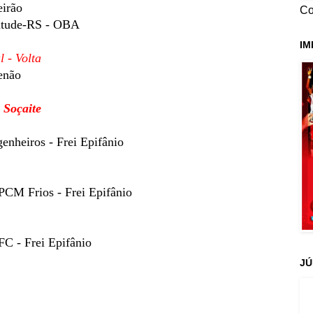
eirão
Co
tude-RS - OBA
IM
l - Volta
enão
 Soçaite
enheiros - Frei Epifânio
CM Frios - Frei Epifânio
FC - Frei Epifânio
JÚ