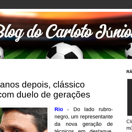
RÁ
 anos depois, clássico
 com duelo de gerações
Rio
- Do lado rubro-
negro, um representante
Cl
da nova geração de
mú
técnicos em destaque.