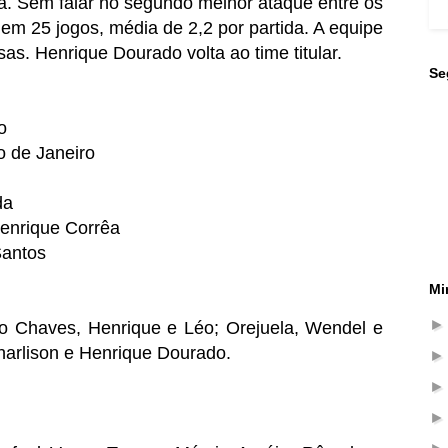
a. Sem falar no segundo melhor ataque entre os
em 25 jogos, média de 2,2 por partida. A equipe
as. Henrique Dourado volta ao time titular.
Se
o
o de Janeiro
da
Henrique Corrêa
Santos
Mi
to Chaves, Henrique e Léo; Orejuela, Wendel e
charlison e Henrique Dourado.