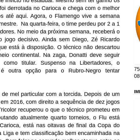
e invicto no estadual. Mesmo sem ter ganho os
o foi derrotada no Carioca e chega com o melhor
s até aqui. Agora, o Flamengo vive a semana
emestre.
Na quarta-feira, o time perdeu por 2 a 1
tadores. No meio da próxima semana, receberá o
o jogo decisivo. Ainda sem Diego, Zé Ricardo
que está à disposição. O técnico não descartou
eio continental. Na zaga, Donatti deve seguir
 como titular. Suspenso na Libertadores, o
75
 é outra opção para o Rubro-Negro tentar
08
IM
 de mel particular com a torcida. Depois de um
 em 2016, com direito a sequência de dez jogos
Tricolor recuperou o que o técnico prometeu em
putando atualmente quarto torneios, o Flu está
 Carioca, está nas oitavas de final da Copa do
ra Liga e tem classificação bem encaminhada na