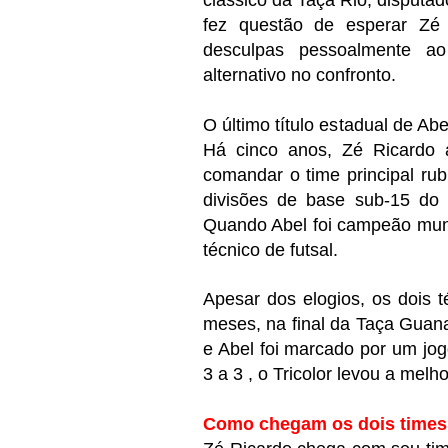
clássico da Taça Rio, disputa
fez questão de esperar Zé
desculpas pessoalmente ao
alternativo no confronto.
O último título estadual de Ab
Há cinco anos, Zé Ricardo a
comandar o time principal rubr
divisões de base sub-15 do 
Quando Abel foi campeão mund
técnico de futsal.
Apesar dos elogios, os dois 
meses, na final da Taça Guan
e Abel foi marcado por um jo
3 a 3 , o Tricolor levou a melh
Como chegam os dois time