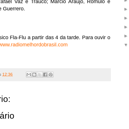
Rafael Vaz e Trauco; Márcio Araújo, Rômulo e
 e Guerrero.
co Fla-Flu a partir das 4 da tarde. Para ouvir o
www.radiomelhordobrasil.com
s
12:36
io:
ário