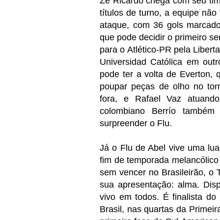
Zé Ricardo chega com seu tim
títulos de turno, a equipe nã
ataque, com 36 gols marcado
que pode decidir o primeiro s
para o Atlético-PR pela Liber
Universidad Católica em outr
pode ter a volta de Everton, 
poupar peças de olho no torn
fora, e Rafael Vaz atuando
colombiano Berrío também
surpreender o Flu.
Já o Flu de Abel vive uma lua
fim de temporada melancólico
sem vencer no Brasileirão, o 
sua apresentação: alma.
Dis
vivo em todos. É finalista do
Brasil, nas quartas da Primei