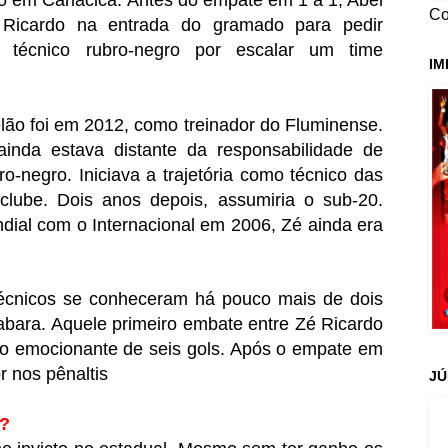
do em Cariacica. Antes do empate em 1 a 1, Abel
Co
 Ricardo na entrada do gramado para pedir
 técnico rubro-negro por escalar um time
IM
elão foi em 2012, como treinador do Fluminense.
inda estava distante da responsabilidade de
o-negro. Iniciava a trajetória como técnico das
clube. Dois anos depois, assumiria o sub-20.
ial com o Internacional em 2006, Zé ainda era
técnicos se conheceram há pouco mais de dois
abara. Aquele primeiro embate entre Zé Ricardo
go emocionante de seis gols. Após o empate em
or nos pênaltis
JÚ
s?