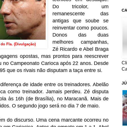
Do tricolor, um
CA
remanescente das
antigas que soube se
reinventar como poucos.
Donos das duas
melhores campanhas,
 do Fla. (Divulgação)
Zé Ricardo e Abel Braga
agagens opostas, mas prontos para reescrever
Cl
Flu no Campeonato Carioca após 22 anos. Desde
Ca
5 que os rivais não disputam a taça entre si.
JÚ
ferença de idade entre os treinadores. Abelão
oca como treinador. Jamais perdeu. Zé disputa
rola às 16h (de Brasília), no Maracanã. Mais de
didos. O segundo jogo será no dia 7 de maio.
lém do discurso. Uma cena marcante ocorreu no