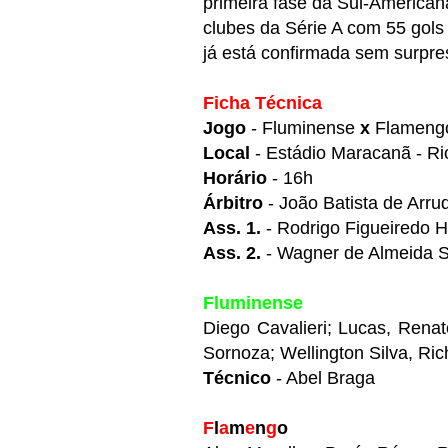
primeira fase da Sul-American
clubes da Série A com 55 gols 
já está confirmada sem surpres
Ficha Técnica
Jogo
- Fluminense
x
Flameng
Local
- Estádio Maracanã - Ri
H
orário
- 16h
Árbitro
-
João Batista de Arru
Ass. 1.
-
Rodrigo Figueiredo 
Ass. 2.
-
Wagner de Almeida 
Fluminense
Diego Cavalieri; Lucas, Rena
Sornoza; Wellington Silva, Ri
Técnico
- Abel Braga
F
l
a
m
e
n
g
o