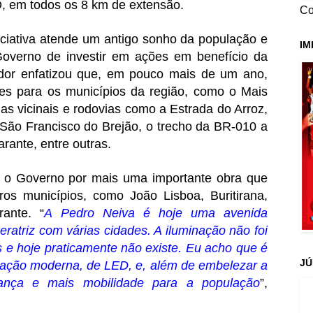
D, em todos os 8 km de extensão.
Co
iciativa atende um antigo sonho da população e
IM
overno de investir em ações em benefício da
dor enfatizou que, em pouco mais de um ano,
ues para os municípios da região, como o Mais
as vicinais e rodovias como a Estrada do Arroz,
ão Francisco do Brejão, o trecho da BR-010 a
rante, entre outras.
 o Governo por mais uma importante obra que
tros municípios, como João Lisboa, Buritirana,
ante. “
A Pedro Neiva é hoje uma avenida
eratriz com várias cidades. A iluminação não foi
s e hoje praticamente não existe. Eu acho que é
JÚ
nação moderna, de LED, e, além de embelezar a
rança e mais mobilidade para a população
”,