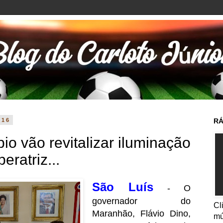
016
RÁ
io vão revitalizar iluminação
ratriz...
São Luís
- O
governador do
Cl
Maranhão, Flávio Dino,
mú