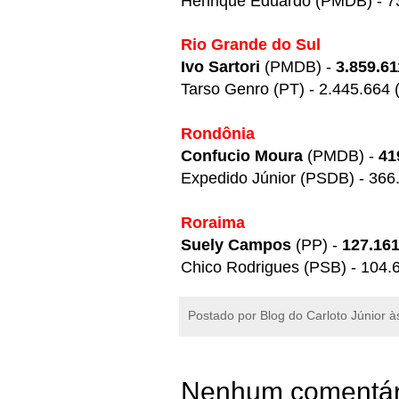
Henrique Eduardo (PMDB) - 7
Rio Grande do Sul
Ivo Sartori
(PMDB) -
3.859.61
Tarso Genro (PT) - 2.445.664
Rondônia
Confucio Moura
(PMDB) -
41
Expedido Júnior (PSDB) - 366
Roraima
Suely Campos
(PP) -
127.16
Chico Rodrigues (PSB) - 104.
Postado por
Blog do Carloto Júnior
à
Nenhum comentár