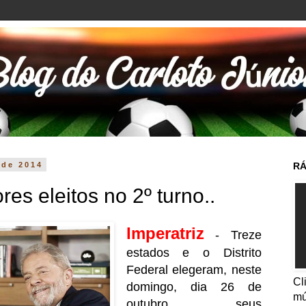
 de 2014
RÁ
es eleitos no 2º turno..
Imperatriz
- Treze
estados e o Distrito
Federal elegeram, neste
Cl
domingo, dia 26 de
mú
outubro, seus