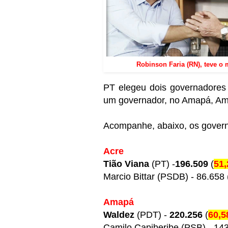
Robinson Faria (RN), teve o 
PT elegeu dois governadore
um governador, no Amapá, Am
Acompanhe, abaixo, os governa
Acre
Tião Viana
(PT) -
196.509
(
51
Marcio Bittar (PSDB) - 86.658
Amapá
Waldez
(PDT) -
220.256
(
60,
Camilo Capiberibe (PSB) - 14