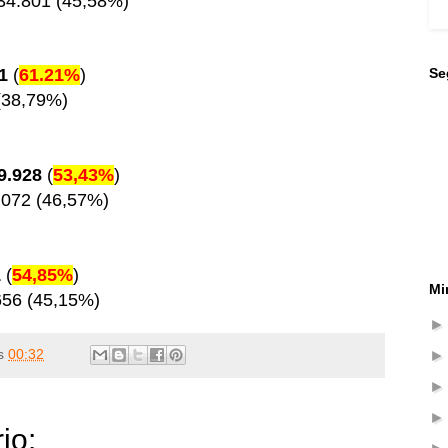
34.801 (45,58%)
Se
1
(
61.21%
)
 (38,79%)
9.928
(
53,43%
)
.072 (46,57%)
1
(
54,85%
)
Mi
656 (45,15%)
s
00:32
io: