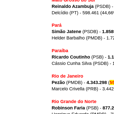
Mato Grosso do Sul
Reinaldo Azambuja
(PSDB) 
Delcídio (PT) - 598.461 (44,6
Pará
Simão Jatene
(PSDB) -
1.858
Helder Barbalho (PMDB) - 1.7
Paraíba
Ricardo Coutinho
(PSB) -
1.
Cássio Cunha Silva (PSDB) - 
Rio de Janeiro
Pezão
(PMDB) -
4.343.298
(
5
Marcelo Crivella (PRB) - 3.44
Rio Grande do Norte
Robinson Faria
(PSB) -
877.