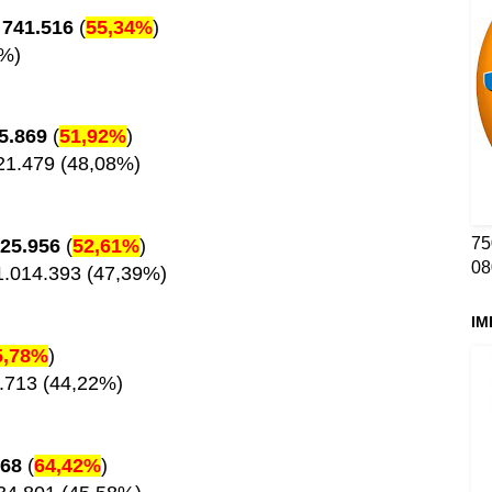
-
741.516
(
55,34%
)
6%)
5.869
(
51,92%
)
21.479 (48,08%)
75
125.956
(
52,61%
)
08
1.014.393 (47,39%)
IM
5,78%
)
2.713 (44,22%)
268
(
64,42%
)