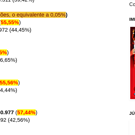
Co
ões, o equivalente a 0,05%
)
IM
(
55,55%
)
972 (44,45%)
35%
)
46,65%)
55,56%
)
44,44%)
50.977
(
57,44%
)
JÚ
592 (42,56%)