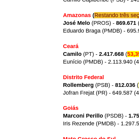
Amazonas
(
Restando três seç
José Melo
(PROS) -
869.671
Eduardo Braga (PMDB) - 695.
Ceará
Camilo
(PT) -
2.417.668
(
53,
Eunício (PMDB) - 2.113.940 (
Distrito Federal
Rollemberg
(PSB) -
812.036
(
Jofran Frejat (PR) - 649.587 (
Goiás
Marconi Perillo
(PSDB) -
1.7
Iris Rezende (PMDB) - 1.297.