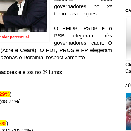
governadores no 2º
CA
turno das eleições.
O PMDB, PSDB e o
PSB elegeram três
maior percentual.
governadores, cada. O
s (Acre e Ceará); O PDT, PROS e PP elegeram
azonas e Roraima, respectivamente.
Cl
Ca
dores eleitos no 2º turno:
JÚ
,29%
)
 (48,71%)
58%
)
3.311 (39,42%)