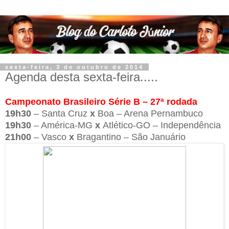
sexta-feira, 3 de outubro de 2014
Agenda desta sexta-feira.....
Campeonato Brasileiro Série B – 27ª rodada
19h30
– Santa Cruz
x
Boa – Arena Pernambuco
19h30
– América-MG
x
Atlético-GO – Independência
21h00
– Vasco
x
Bragantino – São Januário