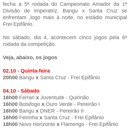
fecha a 5ª rodada do Campeonato Amador da 1ª
Divisão de Imperatriz.
Bangu x Santa Cruz se
enfrentam ,logo mais à noite, no estádio municipal
Frei Epifânio.
No sábado, dia 4, acontecem cinco jogos pela 6ª
rodada da competição.
Veja, abaixo, os jogos
02.10 - Quinta-feira
20h00
Bangu
x
Santa Cruz - Frei Epifânio
04.10 - Sábado
16h00
Ferrari
x
Juventude - Quirinão
16h00
Botafogo
x
Ouro Verde - Pereirão I
16h00
Bangu
x
DNER - Pereirão II
16h00
Feirinha
x
Santa Cruz - Frei Epifânio
18h00
Novo Horizonte
x
Flamengo - Frei Epifânio