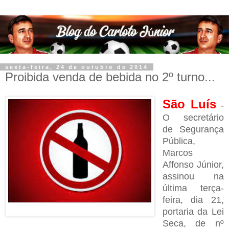
sexta-feira, 24 de outubro de 2014
Proibida venda de bebida no 2º turno...
São Luís
-
O secretário
de Segurança
Pública,
Marcos
Affonso Júnior,
assinou na
última terça-
feira, dia 21,
portaria da Lei
Seca, de nº