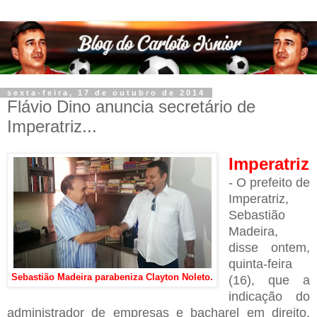
sexta-feira, 17 de outubro de 2014
Flávio Dino anuncia secretário de
Imperatriz...
Imperatriz
- O prefeito de
Imperatriz,
Sebastião
Madeira,
disse ontem,
quinta-feira
Sebastião Madeira parabeniza Clayton Noleto.
(16), que a
indicação do
administrador de empresas e bacharel em direito,