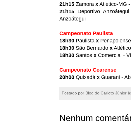
21h15
Zamora
x
Atlético-MG - 
21h15
Deportivo Anzoátegu
Anzoátegui
Campeonato Paulista
18h30
Paulista
x
Penapolense 
18h30
São Bernardo
x
Atlétic
18h30
Santos
x
Comercial - Vi
Campeonato Cearense
20h00
Quixadá
x
Guarani - Ab
Postado por
Blog do Carloto Júnior
à
Nenhum comentár