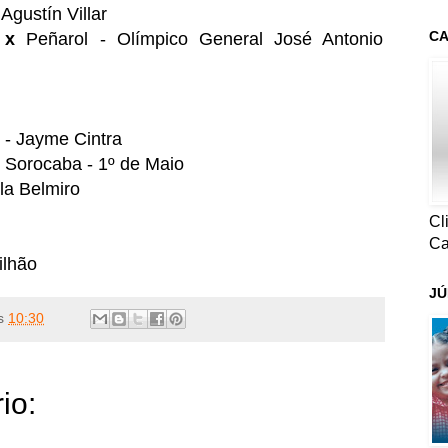
Agustín Villar
CA
i
x
Peñarol - Olímpico General José Antonio
- Jayme Cintra
o Sorocaba - 1º de Maio
la Belmiro
Cl
Ca
ilhão
JÚ
s
10:30
io: