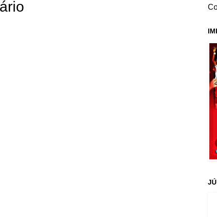
ário
Co
IM
JÚ