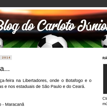
e 2014
RÁ
a...
rça-feira na Libertadores, onde o Botafogo e o
as e nos estaduais de São Paulo e do Ceará.
Cl
mú
 - Maracanã