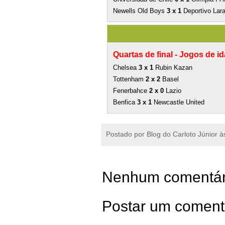
Newells Old Boys
3 x 1
Deportivo Lar
Quartas de final -
Jogos de id
Chelsea
3 x 1
Rubin Kazan
Tottenham
2 x 2
Basel
Fenerbahce
2 x 0
Lazio
Benfica
3 x 1
Newcastle United
Postado por
Blog do Carloto Júnior
à
Nenhum comentár
Postar um coment