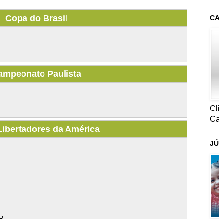
Copa do Brasil
CA
ampeonato Paulista
Cl
Ca
Libertadores da América
JÚ
R