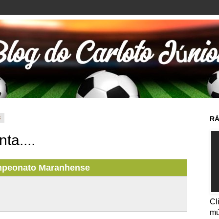
3
RÁ
ta....
peonato Maranhense
Cl
mú