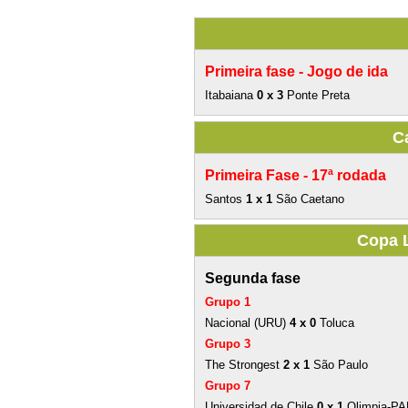
Primeira fase -
Jogo de ida
Itabaiana
0 x 3
Ponte Preta
C
Primeira Fase -
17ª rodada
Santos
1 x 1
São Caetano
Copa 
Segunda fase
Grupo 1
Nacional (URU)
4 x 0
Toluca
Grupo 3
The Strongest
2 x 1
São Paulo
Grupo 7
Universidad de Chile
0 x 1
Olimpia-PA