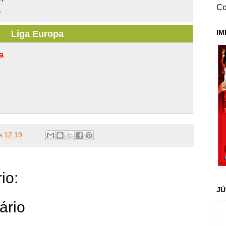
Co
a
IM
Liga Europa
a
s
12:19
io:
JÚ
ário