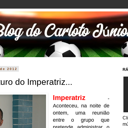
 de 2012
RÁ
uro do Imperatriz...
Imperatriz
-
Aconteceu, na noite de
ontem, uma reunião
Cl
entre o grupo que
mú
pretende administrar o