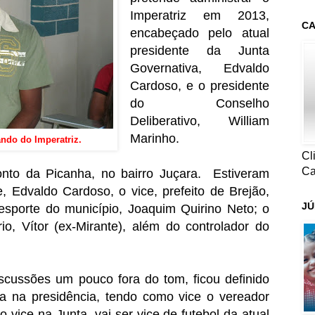
Imperatriz em 2013,
CA
encabeçado pelo atual
presidente da Junta
Governativa, Edvaldo
Cardoso, e o presidente
do Conselho
Deliberativo, William
Marinho.
ndo do Imperatriz.
Cl
Ca
onto da Picanha, no bairro Juçara. Estiveram
, Edvaldo Cardoso, o vice, prefeito de Brejão,
JÚ
 esporte do município, Joaquim Quirino Neto; o
o, Vítor (ex-Mirante), além do controlador do
scussões um pouco fora do tom, ficou definido
a na presidência, tendo como vice o vereador
 vice na Junta, vai ser vice de futebol da atual