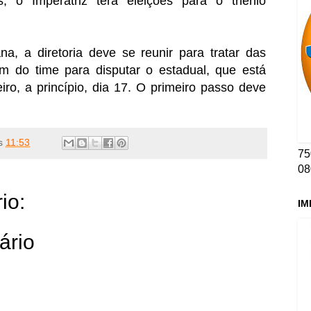
, o Imperatriz terá eleições para o triênio
a, a diretoria deve se reunir para tratar das
m do time para disputar o estadual, que está
eiro, a princípio, dia 17. O primeiro passo deve
s
11:53
75
08
io:
IM
ário