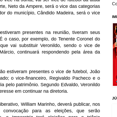
Co
orte, Neto da Ampere, será o vice das categorias
dor do município, Cândido Madeira, será o vice
IM
estiveram presentes na reunião, tiveram seus
. É o caso, por exemplo, do Tenente Coronel do
ue vai substituir Veronildo, sendo o vice de
Márcio, continuará respondendo pela área da
ão estiveram presentes o vice de futebol, João
stado; o vice-financeiro, Regivaldo Pacheco e o
dia pelo patrimônio. Segundo Edvaldo, Veronildo
teresse em continuar na diretoria.
JÚ
berativo, William Marinho, deverá publicar, nos
e convocação para as eleições, que serão