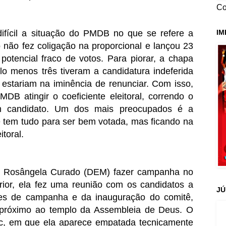
Co
IM
ifícil a situação do PMDB no que se refere a
o não fez coligação na proporcional e lançou 23
potencial fraco de votos. Para piorar, a chapa
o menos três tiveram a candidatura indeferida
s estariam na iminência de renunciar. Com isso,
MDB atingir o coeficiente eleitoral, correndo o
m candidato. Um dos mais preocupados é a
e tem tudo para ser bem votada, mas ficando na
toral.
ta Rosângela Curado (DEM) fazer campanha no
erior, ela fez uma reunião com os candidatos a
JÚ
ões de campanha e da inauguração do comitê,
 próximo ao templo da Assembleia de Deus. O
ec, em que ela aparece empatada tecnicamente