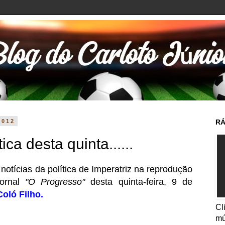
2012
RÁ
ica desta quinta......
s notícias da política de Imperatriz na reprodução
ornal
"O Progresso"
desta quinta-feira, 9 de
Coló Filho.
Cl
mú