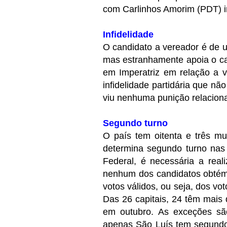
com Carlinhos Amorim (PDT) i
Infidelidade
O candidato a vereador é de um
mas estranhamente apoia o ca
em Imperatriz em relação a v
infidelidade partidária que n
viu nenhuma punição relaciona
Segundo turno
O país tem oitenta e três mu
determina segundo turno nas 
Federal, é necessária a real
nenhum dos candidatos obtém,
votos válidos, ou seja, dos v
Das 26 capitais, 24 têm mais 
em outubro. As exceções s
apenas São Luís tem segundo 