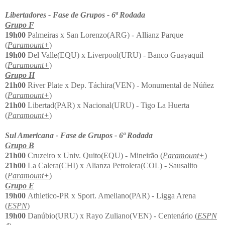
Libertadores - Fase de Grupos - 6ª Rodada
Grupo F
19h00
Palmeiras x San Lorenzo(ARG) - Allianz Parque
(
Paramount+
)
19h00
Del Valle(EQU) x Liverpool(URU) - Banco Guayaquil
(
Paramount+
)
Grupo H
21h00
River Plate x Dep. Táchira(VEN) - Monumental de Núñez
(
Paramount+
)
21h00
Libertad(PAR) x Nacional(URU) - Tigo La Huerta
(
Paramount+
)
Sul Americana - Fase de Grupos - 6ª Rodada
Grupo B
21h00
Cruzeiro x Univ. Quito(EQU) - Mineirão (
Paramount+
)
21h00
La Calera(CHI) x Alianza Petrolera(COL) - Sausalito
(
Paramount+
)
Grupo E
19h00
Athletico-PR x Sport. Ameliano(PAR)
-
Ligga Arena
(
ESPN
)
19h00
Danúbio(URU) x
Rayo Zuliano(VEN) - Centenário (
ESPN