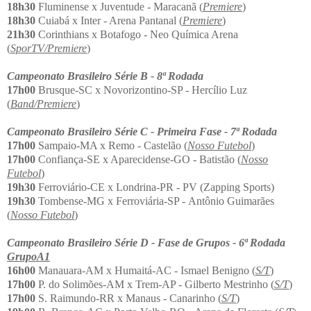
18h30
Fluminense x Juventude - Maracanã (
Premiere
)
18h30
Cuiabá x Inter - Arena Pantanal (
Premiere
)
21h30
Corinthians x Botafogo - Neo Química Arena
(
SporTV/
Premiere
)
Campeonato Brasileiro Série B - 8ª Rodada
17h00
Brusque-SC x Novorizontino-SP - Hercílio Luz
(
Band/Premiere
)
Campeonato Brasileiro Série C - Primeira Fase - 7ª Rodada
17h00
Sampaio-MA x Remo - Castelão (
Nosso Futebol
)
17h00
Confiança-SE x Aparecidense-GO - Batistão (
Nosso
Futebol
)
19h30
Ferroviário-CE x Londrina-PR - PV (Zapping Sports)
19h30
Tombense-MG x Ferroviária-SP - Antônio Guimarães
(
Nosso Futebol
)
Campeonato Brasileiro Série D - Fase de Grupos - 6ª Rodada
GrupoA1
16h00
Manauara-AM x Humaitá-AC - Ismael Benigno (
S/T
)
17h00
P. do Solimões-AM x Trem-AP - Gilberto Mestrinho (
S/T
)
17h00
S. Raimundo-RR x Manaus - Canarinho (
S/T
)