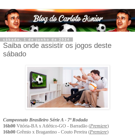
sábado, 1 de junho de 2024
Saiba onde assistir os jogos deste
sábado
Campeonato Brasileiro Série A - 7ª Rodada
16h00
Vitória-BA x Atlético-GO - Barradão (
Premiere
)
16h00
Grêmio x Bragantino - Couto Pereira (
Premiere
)