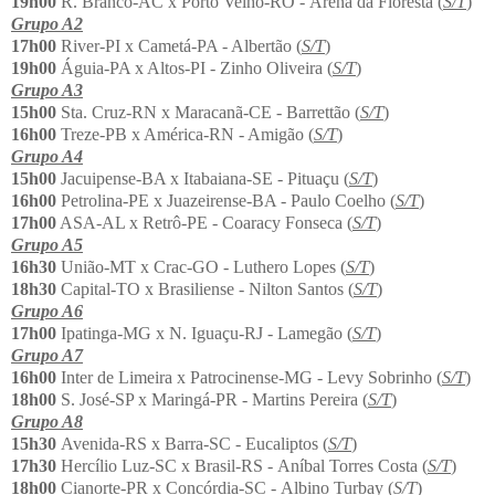
19h00
R. Branco-AC x Porto Velho-RO - Arena da Floresta (
S/T
)
Grupo A2
17h00
River-PI x Cametá-PA - Albertão (
S/T
)
19h00
Águia-PA x Altos-PI - Zinho Oliveira (
S/T
)
Grupo A3
15h00
Sta. Cruz-RN x Maracanã-CE - Barrettão (
S/T
)
16h00
Treze-PB x América-RN - Amigão (
S/T
)
Grupo A4
15h00
Jacuipense-BA x Itabaiana-SE - Pituaçu (
S/T
)
16h00
Petrolina-PE x Juazeirense-BA - Paulo Coelho (
S/T
)
17h00
ASA-AL x Retrô-PE - Coaracy Fonseca (
S/T
)
Grupo A5
16h30
União-MT x Crac-GO - Luthero Lopes (
S/T
)
18h30
Capital-TO x Brasiliense - Nilton Santos (
S/T
)
Grupo A6
17h00
Ipatinga-MG x N. Iguaçu-RJ - Lamegão (
S/T
)
Grupo A7
16h00
Inter de Limeira x Patrocinense-MG - Levy Sobrinho (
S/T
)
18h00
S. José-SP x Maringá-PR - Martins Pereira (
S/T
)
Grupo A8
15h30
Avenida-RS x Barra-SC - Eucaliptos (
S/T
)
17h30
Hercílio Luz-SC x Brasil-RS - Aníbal Torres Costa (
S/T
)
18h00
Cianorte-PR x Concórdia-SC - Albino Turbay (
S/T
)