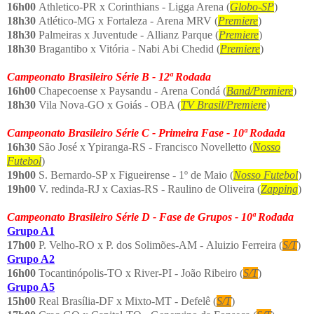
16h00
Athletico-PR x Corinthians - Ligga Arena (
Globo-SP
)
18h30
Atlético-MG x Fortaleza - Arena MRV (
Premiere
)
18h30
Palmeiras x Juventude - Allianz Parque (
Premiere
)
18h30
Bragantibo x Vitória - Nabi Abi Chedid (
Premiere
)
Campeonato Brasileiro Série B - 12ª Rodada
16h00
Chapecoense x Paysandu - Arena Condá (
Band/Premiere
)
18h30
Vila Nova-GO x Goiás - OBA (
TV Brasil/Premiere
)
Campeonato Brasileiro Série C - Primeira Fase - 10ª Rodada
16h30
São José x Ypiranga-RS - Francisco Novelletto (
Nosso
Futebol
)
19h00
S. Bernardo-SP x Figueirense - 1º de Maio (
Nosso Futebol
)
19h00
V. redinda-RJ x Caxias-RS - Raulino de Oliveira (
Zapping
)
Campeonato Brasileiro Série D - Fase de Grupos - 10ª Rodada
Grupo A1
17h00
P. Velho-RO x P. dos Solimões-AM - Aluizio Ferreira (
S/T
)
Grupo A2
16h00
Tocantinópolis-TO x River-PI - João Ribeiro (
S/T
)
Grupo A5
15h00
Real Brasília-DF x Mixto-MT - Defelê (
S/T
)