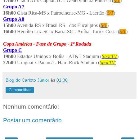
17h00
Crac-GO x Capital-TO - Genervino da Fonseca (
S/T
)
Grupo A7
16h00
Cista Rica-MS x Patrocinense-MG - Laertão (
S/T
)
Grupo A8
15h00
Avenida-RS x Brasil-RS - dos Eucaliptos (
S/T
)
16h00
Hercílio Luz-SC x Barra-SC - Aníbal Torres Costa (
S/T
)
Copa América - Fase de Grupo - 1ª Rodada
Grupo C
19h00
Estados Unidos x Bolíia - AT&T Stadium (
SporTV
)
22h00
Uruguai x Panamá - Hard Rock Stadium (
SporTV
)
Blog do Carloto Júnior
às
01:30
Compartilhar
Nenhum comentário:
Postar um comentário