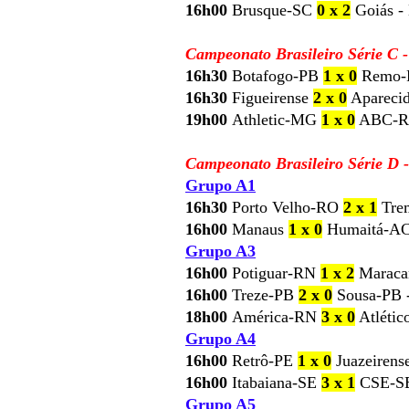
16h00
Brusque-SC
0 x 2
Goiás - 
Campeonato Brasileiro Série C -
16h30
Botafogo-PB
1 x 0
Remo-P
16h30
Figueirense
2 x 0
Apareci
19h00
Athletic-MG
1 x 0
ABC-RN
Campeonato Brasileiro Série D 
Grupo A1
16h30
Porto Velho-RO
2 x 1
Trem
16h00
Manaus
1 x 0
Humaitá-AC
Grupo A3
16h00
Potiguar-RN
1 x 2
Maraca
16h00
Treze-PB
2 x 0
Sousa-PB 
18h00
América-RN
3 x 0
Atlétic
Grupo A4
16h00
Retrô-PE
1 x 0
Juazeiren
16h00
Itabaiana-SE
3 x 1
CSE-SE
Grupo A5