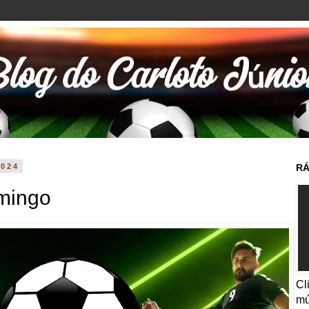
2024
RÁ
mingo
Cl
mú