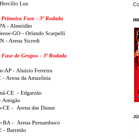
Hercílio Luz
Co
 Primeira Fase - 3ª Rodada
IM
A - Almeidão
dense-GO -
Orlando Scarpelli
 - Arena Sicredi
- Fase de Grupos - 3ª Rodada
-AP - Aluizio Ferreira
 -
Arena da Amazônia
nã-CE - Edgarzão
- Amigão
o-CE -
Arena das Dunas
JÚ
se-BA - Arena Pernambuco
 - Barretão