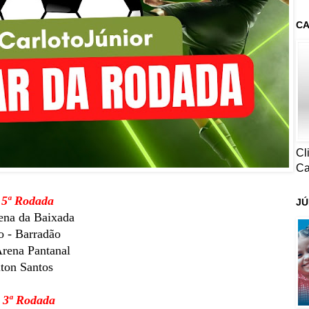
CA
Cl
Ca
 5ª Rodada
JÚ
ena da Baixada
o - Barradão
Arena Pantanal
lton Santos
- 3ª Rodada