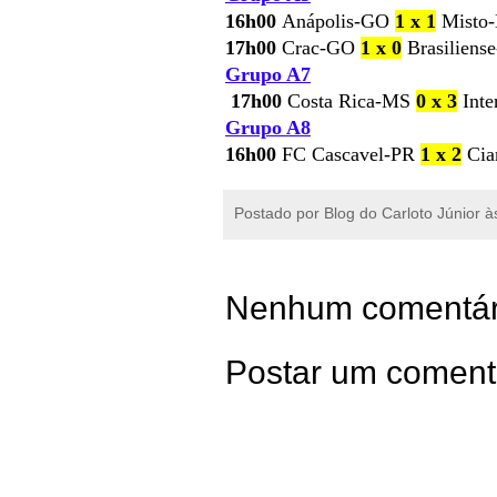
16h00
Anápolis-GO
1 x 1
Misto-
17h00
Crac-GO
1 x 0
Brasiliens
Grupo A7
17h00
Costa Rica-MS
0 x 3
Inte
Grupo A8
16h00
FC Cascavel-PR
1 x 2
Cia
Postado por
Blog do Carloto Júnior
à
Nenhum comentár
Postar um coment