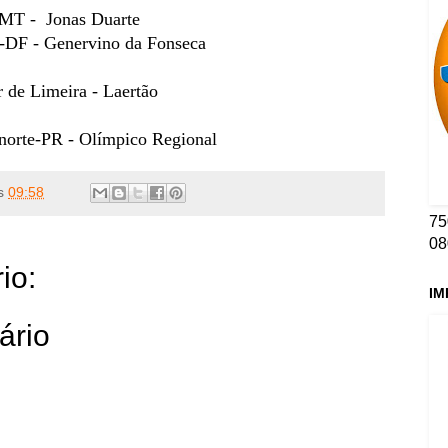
MT - Jonas Duarte
e-DF - Genervino da Fonseca
r de Limeira - Laertão
norte-PR - Olímpico Regional
s
09:58
75
08
io:
IM
ário