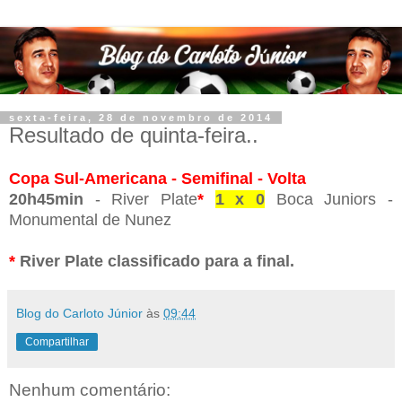
sexta-feira, 28 de novembro de 2014
Resultado de quinta-feira..
Copa Sul-Americana - Semifinal - Volta
20h45min
- River Plate
*
1 x 0
Boca Juniors -
Monumental de Nunez
*
River Plate classificado para a final.
Blog do Carloto Júnior
às
09:44
Compartilhar
Nenhum comentário: