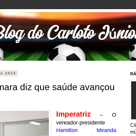
de 2014
RÁ
mara diz que saúde avançou
Imperatriz
– O
vereador-presidente
Cl
Hamilton Miranda
mú