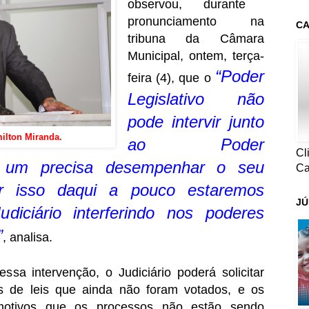
observou, durante
pronunciamento na
CA
tribuna da Câmara
Municipal, ontem, terça-
“Poder
feira (4), que o
Legislativo não
pode intervir junto
ilton Miranda.
ao Poder
Cl
da um precisa desempenhar o seu
Ca
er isso daqui a pouco estaremos
JÚ
diciário interferindo nos poderes
”
, analisa.
ssa intervenção, o Judiciário poderá solicitar
os de leis que ainda não foram votados, e os
 motivos que os processos não estão sendo