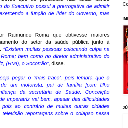
Co
do Executivo possui a prerrogativa de admitir
 exercendo a função de líder do Governo, mas
IM
dor Raimundo Roma que obtivesse maiores
namento do setor da saúde pública junto à
a.
“Existem muitas pessoas colocando culpa na
 Roma; bem como no diretor administrativo do
iz, (HMI), o Socorrão”
, disse.
z seja pegar o
‘mais fraco’
, pois lembra que o
ho de um motorista, pai de família [com filho
nfiança da secretária de Saúde, Conceição
de Imperatriz vai bem, apesar das dificuldades
, pois ao contrário de muitas outras cidades
JÚ
na televisão reportagens sobre o colapso nessa