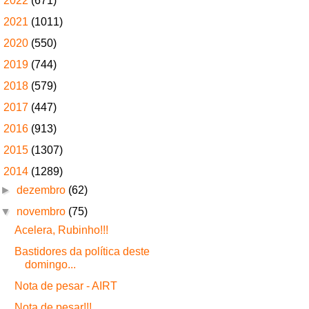
►
2022
(671)
►
2021
(1011)
►
2020
(550)
►
2019
(744)
►
2018
(579)
►
2017
(447)
►
2016
(913)
►
2015
(1307)
▼
2014
(1289)
►
dezembro
(62)
▼
novembro
(75)
Acelera, Rubinho!!!
Bastidores da política deste
domingo...
Nota de pesar - AIRT
Nota de pesar!!!