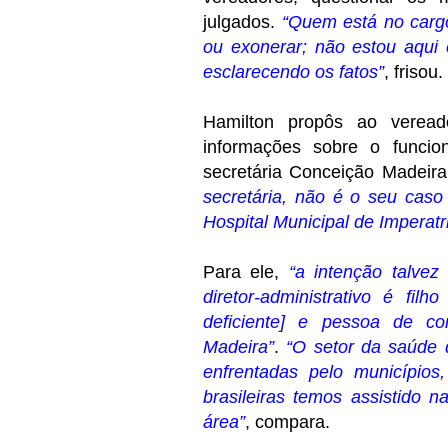
julgados.
“Quem está no cargo 
ou exonerar; não estou aqui
esclarecendo os fatos”
, frisou.
Hamilton propôs ao verea
informações sobre o funcio
secretária Conceição Madeir
secretária, não é o seu caso
Hospital Municipal de Imperatr
Para ele,
“a intenção talve
diretor-administrativo é fil
deficiente] e pessoa de co
Madeira”
.
“O setor da saúde 
enfrentadas pelo municípios
brasileiras temos assistido 
área”
, compara.