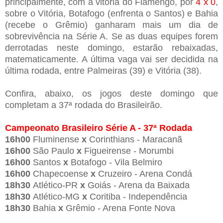
principalmente, com a vitória do Flamengo, por
4 x 0
,
sobre o Vitória, Botafogo (enfrenta o Santos) e Bahia
(recebe o Grêmio) ganharam mais um dia de
sobrevivência na Série A. Se as duas equipes forem
derrotadas neste domingo, estarão rebaixadas,
matematicamente. A última vaga vai ser decidida na
última rodada, entre Palmeiras (39) e Vitória (38).
Confira, abaixo, os jogos deste domingo que
completam a 37ª rodada do Brasileirão.
Campeonato Brasileiro Série A - 37ª Rodada
16h00
Fluminense
x
Corinthians - Maracanã
16h00
São Paulo
x
Figueirense - Morumbi
16h00
Santos
x
Botafogo - Vila Belmiro
16h00
Chapecoense
x
Cruzeiro - Arena Condá
18h30
Atlético-PR
x
Goiás - Arena da Baixada
18h30
Atlético-MG
x
Coritiba - Independência
18h30
Bahia
x
Grêmio - Arena Fonte Nova