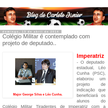
domingo, 13 de abril de 2014
Colégio Militar é contemplado com
projeto de deputado..
Imperatriz
- O deputado
estadual, Léo
Cunha (PSC),
elaborou um
projeto de
indicação que
Major George Silva e Léo Cunha.
beneficiará os
alunos do
Colégio Militar Tiradentes de Imperatriz com a