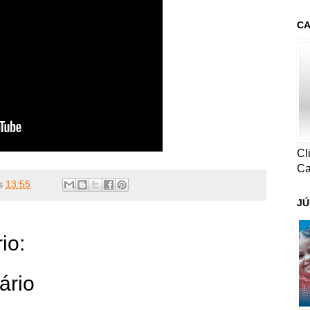
CA
Cl
Ca
s
13:55
JÚ
io:
ário