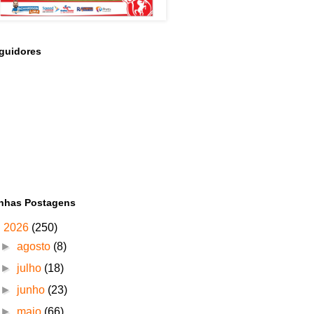
guidores
nhas Postagens
▼
2026
(250)
►
agosto
(8)
►
julho
(18)
►
junho
(23)
►
maio
(66)