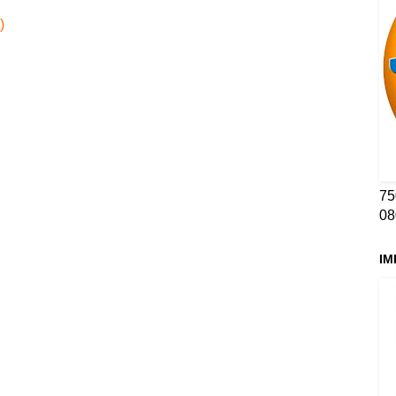
)
75
08
IM