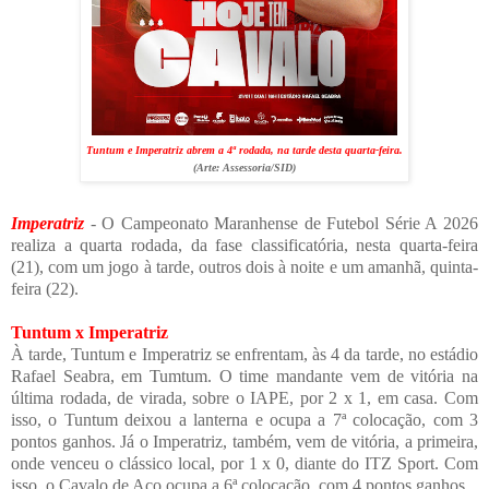
Tuntum e Imperatriz abrem a 4ª rodada, na tarde desta quarta-feira.
(Arte:
Assessoria/SID
)
Imperatriz
- O Campeonato Maranhense de Futebol Série A 2026
realiza a quarta rodada, da fase classificatória, nesta quarta-feira
(21), com um jogo à tarde, outros dois à noite e um amanhã, quinta-
feira (22).
Tuntum x Imperatriz
À tarde, Tuntum e Imperatriz se enfrentam, às 4 da tarde, no estádio
Rafael Seabra, em Tumtum. O time mandante vem de vitória na
última rodada, de virada, sobre o IAPE, por 2 x 1, em casa. Com
isso, o Tuntum deixou a lanterna e ocupa a 7ª colocação, com 3
pontos ganhos. Já o Imperatriz, também, vem de vitória, a primeira,
onde venceu o clássico local, por 1 x 0, diante do ITZ
Sport. Com
isso, o Cavalo de Aço ocupa a 6ª colocação, com 4 pontos ganhos.