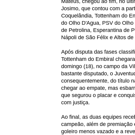
Mateus, chegou ao fim, no últ
Josimo, que contou com a part
Coquelândia, Tottenham do Emb
do Olho D'Agua, PSV do Olho
de Petrolina, Esperantina de Pe
Nápoli de São Félix e Altos de 
Após disputa das fases classif
Tottenham do Embiral chegara
domingo (18), no campo da Vi
bastante disputado, o Juventud
consequentemente, do título n
chegar ao empate, mas esbarr
que segurou o placar e conqui
com justiça.
Ao final, as duas equipes rec
campeão, além de premiação em 
goleiro menos vazado e a rev