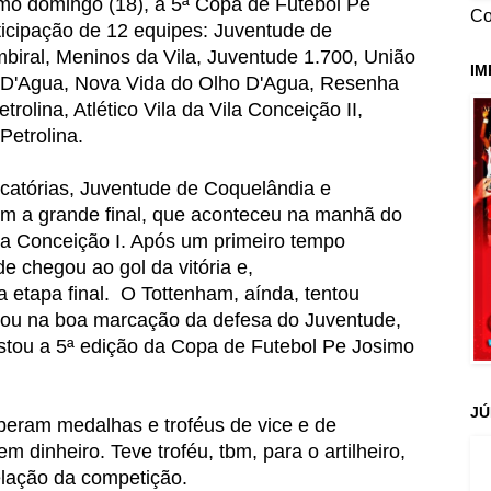
imo domingo (18), a 5ª Copa de Futebol Pe
Co
icipação de 12 equipes: Juventude de
iral, Meninos da Vila, Juventude 1.700, União
IM
 D'Agua, Nova Vida do Olho D'Agua, Resenha
trolina, Atlético Vila da Vila Conceição II,
Petrolina.
icatórias, Juventude de Coquelândia e
m a grande final, que aconteceu na manhã do
la Conceição I. Após um primeiro tempo
e chegou ao gol da vitória e,
a etapa final. O Tottenham, aínda, tentou
ou na boa marcação da defesa do Juventude,
stou a 5ª edição da Copa de Futebol Pe Josimo
JÚ
eberam medalhas e troféus de vice e de
dinheiro. Teve troféu, tbm, para o artilheiro,
elação da competição.