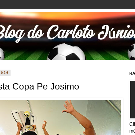
2026
RÁ
sta Copa Pe Josimo
Cl
mú