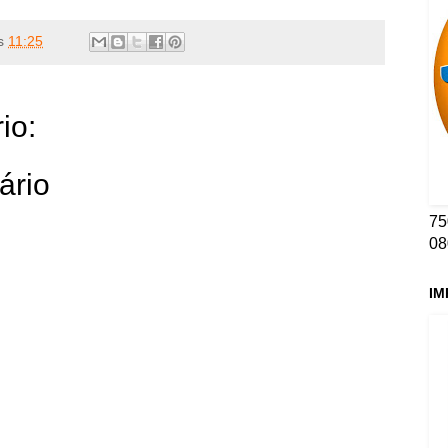
s
11:25
io:
ário
75
08
IM