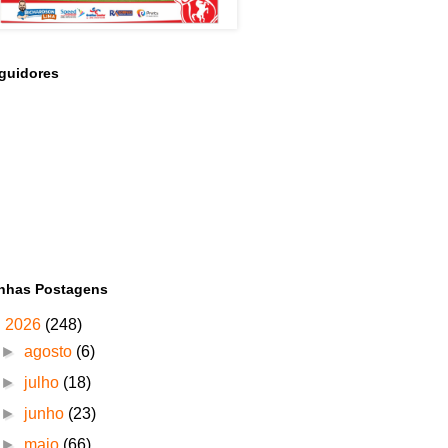
guidores
nhas Postagens
▼
2026
(248)
►
agosto
(6)
►
julho
(18)
►
junho
(23)
►
maio
(66)