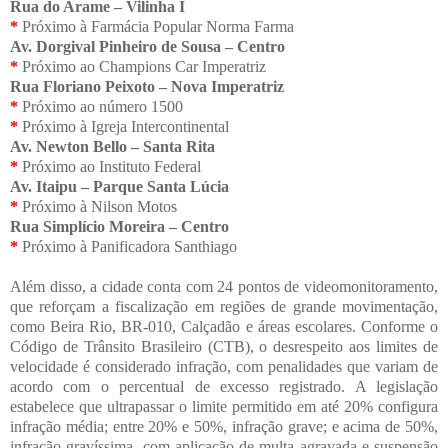
Rua do Arame – Vilinha I
*
Próximo à Farmácia Popular Norma Farma
Av. Dorgival Pinheiro de Sousa – Centro
*
Próximo ao Champions Car Imperatriz
Rua Floriano Peixoto – Nova Imperatriz
*
Próximo ao número 1500
*
Próximo à Igreja Intercontinental
Av. Newton Bello – Santa Rita
*
Próximo ao Instituto Federal
Av. Itaipu – Parque Santa Lúcia
*
Próximo à Nilson Motos
Rua Simplício Moreira – Centro
*
Próximo à Panificadora Santhiago
Além disso, a cidade conta com 24 pontos de videomonitoramento,
que reforçam a fiscalização em regiões de grande movimentação,
como Beira Rio, BR-010, Calçadão e áreas escolares.
Conforme o
Código de Trânsito Brasileiro (CTB), o desrespeito aos limites de
velocidade é considerado infração, com penalidades que variam de
acordo com o percentual de excesso registrado. A legislação
estabelece que ultrapassar o limite permitido em até 20% configura
infração média; entre 20% e 50%, infração grave; e acima de 50%,
infração gravíssima, com aplicação de multa agravada e suspensão