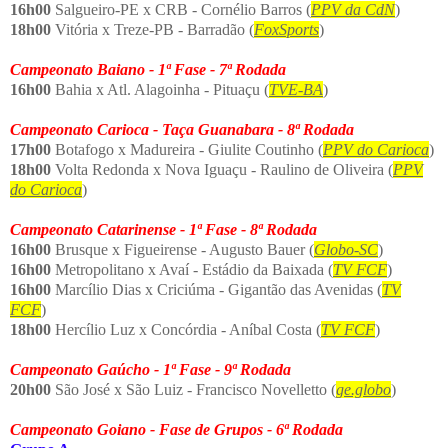
16h00
Salgueiro-PE x CRB - Cornélio Barros (
PPV da CdN
)
18h00
Vitória x Treze-PB - Barradão (
FoxSports
)
Campeonato Baiano - 1ª Fase - 7ª Rodada
16h00
Bahia x Atl. Alagoinha - Pituaçu (
TVE-BA
)
Campeonato Carioca - Taça Guanabara - 8ª Rodada
17h00
Botafogo x Madureira - Giulite Coutinho (
PPV do Carioca
)
18h00
Volta Redonda x Nova Iguaçu - Raulino de Oliveira (
PPV
do Carioca
)
Campeonato Catarinense - 1ª Fase - 8ª Rodada
16h00
Brusque x Figueirense - Augusto Bauer (
Globo-SC
)
16h00
Metropolitano x Avaí - Estádio da Baixada (
TV FCF
)
16h00
Marcílio Dias x Criciúma - Gigantão das Avenidas (
TV
FCF
)
18h00
Hercílio Luz x Concórdia - Aníbal Costa (
TV FCF
)
Campeonato Gaúcho - 1ª Fase - 9ª Rodada
20h00
São José x São Luiz - Francisco Novelletto (
ge.globo
)
Campeonato Goiano - Fase de Grupos - 6ª Rodada