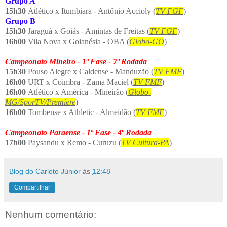
Grupo A
15h30
Atlético x Itumbiara - Antônio Accioly (
TV FGF
)
Grupo B
15h30
Jaraguá x Goiás - Amintas de Freitas (
TV FGF
)
16h00
Vila Nova x Goianésia - OBA (
Globo-GO
)
Campeonato Mineiro - 1ª Fase - 7ª Rodada
15h30
Pouso Alegre x Caldense - Manduzão (
TV FMF
)
16h00
URT x Coimbra - Zama Maciel (
TV FMF
)
16h00
Atlético x América - Mineirão (
Globo-
MG/SporTV/Premiere
)
16h00
Tombense x Athletic - Almeidão (
TV FMF
)
Campeonato Paraense - 1ª Fase - 4ª Rodada
17h00
Paysandu x Remo - Curuzu (
TV Cultura-PA
)
Blog do Carloto Júnior
às
12:48
Compartilhar
Nenhum comentário: