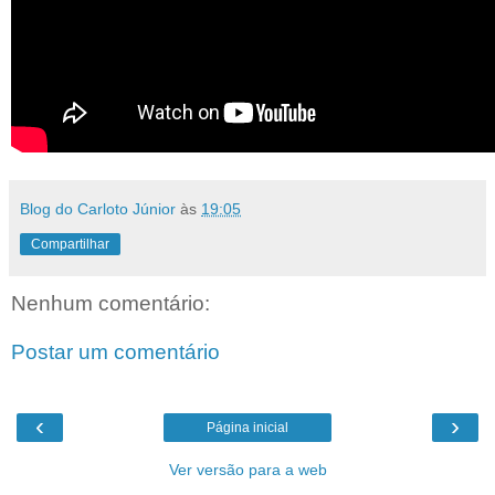
Blog do Carloto Júnior
às
19:05
Compartilhar
Nenhum comentário:
Postar um comentário
‹
›
Página inicial
Ver versão para a web