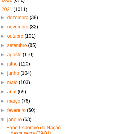
►
2022
(671)
▼
2021
(1011)
►
dezembro
(38)
►
novembro
(82)
►
outubro
(101)
►
setembro
(85)
►
agosto
(110)
►
julho
(120)
►
junho
(104)
►
maio
(103)
►
abril
(69)
►
março
(76)
►
fevereiro
(60)
▼
janeiro
(63)
Papo Esportivo da Nação
desta sexta (29/01)