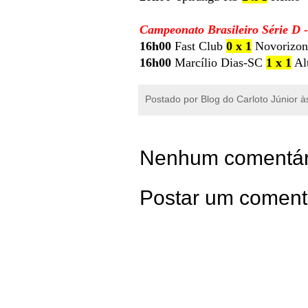
Campeonato Brasileiro Série D -
16h00
Fast Club
0 x 1
Novorizont
16h00
Marcílio Dias-SC
1 x 1
Alt
Postado por
Blog do Carloto Júnior
à
Nenhum comentár
Postar um coment