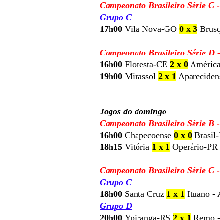
Campeonato Brasileiro Série C -
Grupo C
17h00
Vila Nova-GO
0 x 3
Brusq
Campeonato Brasileiro Série D -
16h00
Floresta-CE
2 x 0
América
19h00
Mirassol
2 x 1
Apareciden
Jogos do domingo
Campeonato Brasileiro Série B 
16h00
Chapecoense
0 x 0
Brasil-
18h15
Vitória
1 x 1
Operário-PR 
Campeonato Brasileiro Série C -
Grupo C
18h00
Santa Cruz
1 x 1
Ituano - 
Grupo D
20h00
Ypiranga-RS
2 x 1
Remo -