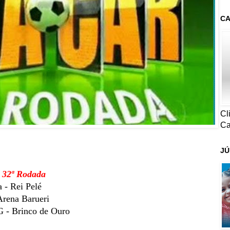
CA
Cl
Ca
JÚ
- 32ª Rodada
 - Rei Pelé
Arena Barueri
- Brinco de Ouro