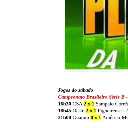
Jogos do sábado
Campeonato Brasileiro Série B 
16h30
CSA
2 x 1
Sampaio Corrêa
18h45
Oeste
2 x 1
Figueirense - 
21h00
Guarani
0 x 1
América-MG 