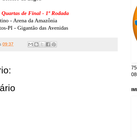
 Quartas de Final - 1ª Rodada
ino - Arena da Amazônia
os-PI - Gigantão das Avenidas
s
09:37
75
io:
08
ário
IM