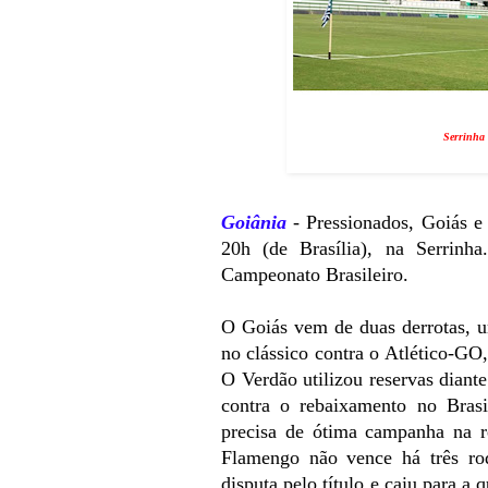
Serrinha 
Goiânia
- Pressionados, Goiás e
20h (de Brasília), na Serrin
Campeonato Brasileiro.
O Goiás vem de duas derrotas, u
no clássico contra o Atlético-G
O Verdão utilizou reservas diante
contra o rebaixamento no Bras
precisa de ótima campanha na r
Flamengo não vence há três ro
disputa pelo título e caiu para a