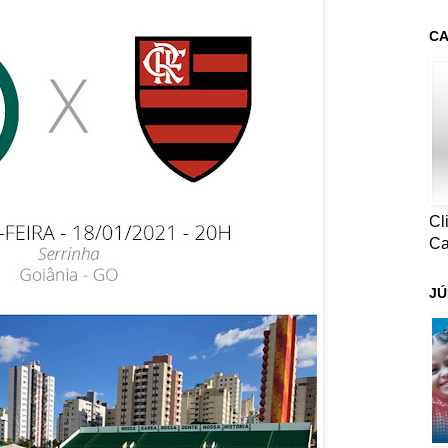
CA
Cl
Ca
JÚ