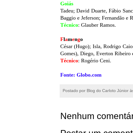
Goiás
Tadeu; David Duarte, Fábio Sanc
Baggio e Jeferson; Fernandão e 
Técnico
:
Glauber Ramos.
F
l
a
m
e
n
g
o
César (Hugo); Isla, Rodrigo Caio
Gomes), Diego, Everton Ribeiro 
Técnico
: Rogério Ceni.
Fonte: Globo.com
Postado por
Blog do Carloto Júnior
à
Nenhum comentár