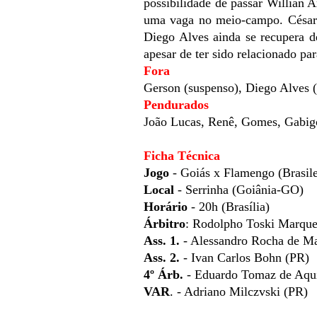
possibilidade de passar Willian 
uma vaga no meio-campo. César 
Diego Alves ainda se recupera d
apesar de ter sido relacionado pa
Fora
Gerson (suspenso), Diego Alves (
Pendurados
João Lucas, Renê, Gomes, Gabig
Ficha Técnica
Jogo
- Goiás x Flamengo (Brasile
Local
- Serrinha (Goiânia-GO)
Horário
- 20h (Brasília)
Árbitro
: Rodolpho Toski Marque
Ass. 1.
- Alessandro Rocha de Ma
Ass. 2.
- Ivan Carlos Bohn (PR)
4º Árb.
-
Eduardo Tomaz de Aqu
VAR
. - Adriano Milczvski (PR)