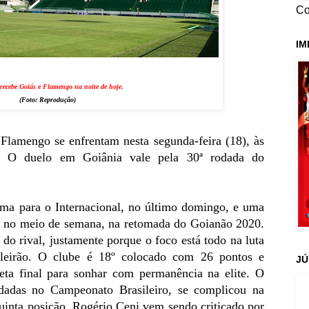
Co
IM
recebe Goiás e Flamengo na noite de hoje.
(Foto:
Reprodução
)
 Flamengo se enfrentam nesta segunda-feira (18), às
ha. O duelo em Goiânia vale pela 30ª rodada do
ma para o Internacional, no último domingo, e uma
O, no meio de semana, na retomada do Goianão 2020.
 do rival, justamente porque o foco está todo na luta
ileirão. O clube é 18º colocado com 26 pontos e
JÚ
eta final para sonhar com permanência na elite.
O
dadas no Campeonato Brasileiro, se complicou na
 quinta posição. Rogério Ceni vem sendo criticado por