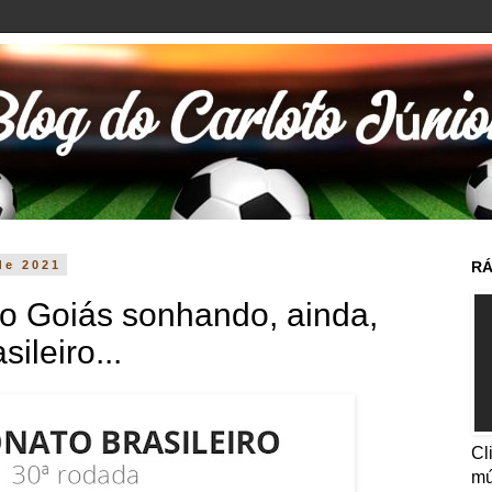
de 2021
RÁ
o Goiás sonhando, ainda,
sileiro...
Cl
mú