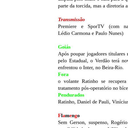
parte da torcida, mas a diretoria
Transmissão
Premiere e SporTV (com nar
Lédio Carmona e Paulo Nunes)
Goiás
Após poupar jogadores titulares
pelo Estadual, o Verdão terá n
enfrentou o Inter, no Beira-Rio.
Fora
o volante Ratinho se recupera
tratamento pós-operatório no bíc
Pendurados
Ratinho, Daniel de Pauli, Viníci
F
l
a
m
e
n
g
o
Sem Gerson, suspenso, Rogério 