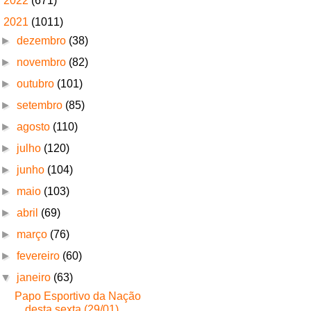
►
2022
(671)
▼
2021
(1011)
►
dezembro
(38)
►
novembro
(82)
►
outubro
(101)
►
setembro
(85)
►
agosto
(110)
►
julho
(120)
►
junho
(104)
►
maio
(103)
►
abril
(69)
►
março
(76)
►
fevereiro
(60)
▼
janeiro
(63)
Papo Esportivo da Nação
desta sexta (29/01)