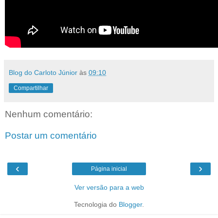
Blog do Carloto Júnior
às
09:10
Compartilhar
Nenhum comentário:
Postar um comentário
‹
›
Página inicial
Ver versão para a web
Tecnologia do
Blogger
.