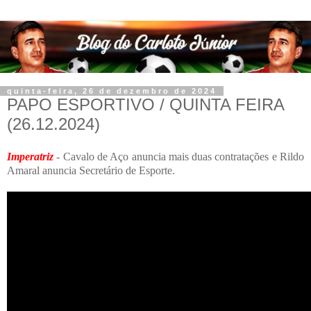
quinta-feira, 26 de dezembro de 2024
PAPO ESPORTIVO / QUINTA FEIRA
(26.12.2024)
Imperatriz
- Cavalo de Aço anuncia mais duas contratações e Rildo
Amaral anuncia Secretário de Esporte.