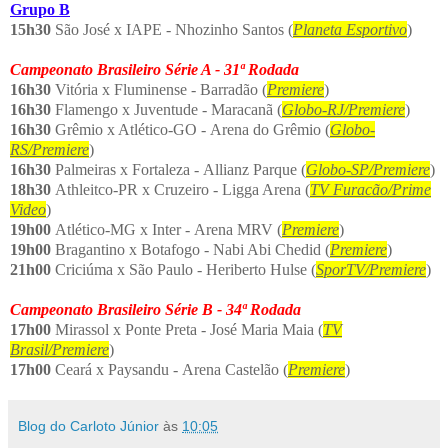
Grupo B
15h30
São José x IAPE - Nhozinho Santos (
Planeta Esportivo
)
Campeonato Brasileiro Série A - 31ª Rodada
16h30
Vitória x Fluminense - Barradão (
Premiere
)
16h30
Flamengo x Juventude - Maracanã (
Globo-RJ/Premiere
)
16h30
Grêmio x Atlético-GO - Arena do Grêmio (
Globo-
RS/Premiere
)
16h30
Palmeiras x Fortaleza - Allianz Parque (
Globo-SP/Premiere
)
18h30
Athleitco-PR x Cruzeiro - Ligga Arena (
TV Furacão/Prime
Video
)
19h00
Atlético-MG x Inter - Arena MRV (
Premiere
)
19h00
Bragantino x Botafogo - Nabi Abi Chedid (
Premiere
)
21h00
Criciúma x São Paulo - Heriberto Hulse (
SporTV/Premiere
)
Campeonato Brasileiro Série B - 34ª Rodada
17h00
Mirassol x Ponte Preta - José Maria Maia (
TV
Brasil/Premiere
)
17h00
Ceará x Paysandu - Arena Castelão (
Premiere
)
Blog do Carloto Júnior
às
10:05