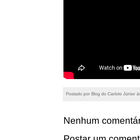
Postado por
Blog do Carloto Júnior
à
Nenhum comentár
Postar um coment