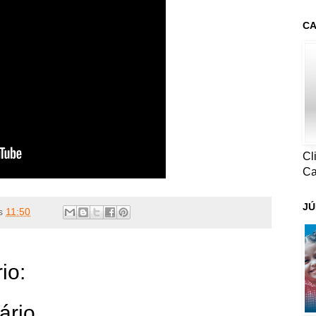
CA
Cl
Ca
JÚ
s
11:50
io:
ário