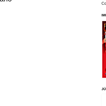
Co
IM
JÚ