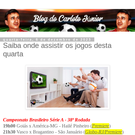
quarta-feira, 6 de dezembro de 2023
Saiba onde assistir os jogos desta
quarta
Campeonato Brasileiro Série A - 38ª Rodada
19h00
Goiás x América-MG - Hailé Pinheiro (
Premiere
)
21h30
Vasco x Bragantino - São Januário (
Globo-RJ/Premiere
)