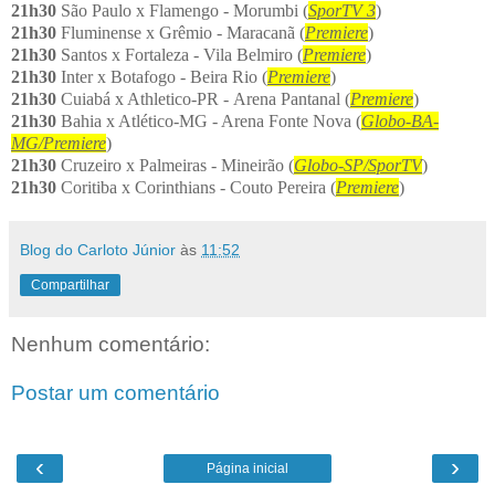
21h30
São Paulo x Flamengo - Morumbi (
SporTV 3
)
21h30
Fluminense x Grêmio - Maracanã (
Premiere
)
21h30
Santos x Fortaleza - Vila Belmiro (
Premiere
)
21h30
Inter x Botafogo - Beira Rio (
Premiere
)
21h30
Cuiabá x Athletico-PR - Arena Pantanal (
Premiere
)
21h30
Bahia x Atlético-MG - Arena Fonte Nova (
Globo-BA-
MG/Premiere
)
21h30
Cruzeiro x Palmeiras - Mineirão (
Globo-SP/SporTV
)
21h30
Coritiba x Corinthians - Couto Pereira (
Premiere
)
Blog do Carloto Júnior
às
11:52
Compartilhar
Nenhum comentário:
Postar um comentário
‹
›
Página inicial