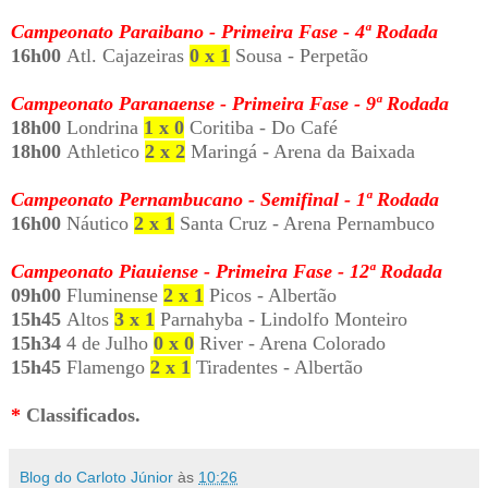
Campeonato Paraibano - Primeira Fase - 4ª Rodada
16h00
Atl. Cajazeiras
0 x 1
Sousa - Perpetão
Campeonato Paranaense - Primeira Fase - 9ª Rodada
18h00
Londrina
1 x 0
Coritiba - Do Café
18h00
Athletico
2 x 2
Maringá - Arena da Baixada
Campeonato Pernambucano - Semifinal - 1ª Rodada
16h00
Náutico
2 x 1
Santa Cruz - Arena Pernambuco
Campeonato Piauiense - Primeira Fase - 12ª Rodada
09h00
Fluminense
2 x 1
Picos - Albertão
15h45
Altos
3 x 1
Parnahyba - Lindolfo Monteiro
15h34
4 de Julho
0 x 0
River - Arena Colorado
15h45
Flamengo
2 x 1
Tiradentes - Albertão
*
Classificados.
Blog do Carloto Júnior
às
10:26