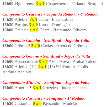
16h00
Figueirense
3 x 1
Chapecoense - Orlando Scarpelli
Campeonato Cearense - Segunda Rodada - 4ª Rodada
15h30
Atlético
7x 1
Crato - Elzir Cabral
15h30
Pacajus
3 x 0
Icasa - Domingão
16h00
Caucaia
1 x 6
Ceará - Raimundo Oliveira
Campeonato Gaúcho - Semifinal - Jogo da Volta
16h00
Grêmio
*
2 x 0
Caxias - Arena do Grêmio
Campeonato Goiano - Semifinal - Jogos da Volta
16h00
Aparecidense
0 x 1
*
Vila Nova - Aníbal Toledo
18h30
Atlético (
11
)
2 x 1
(
12
)
*
Grêmio Anápolis -
Antônio Accioly
Campeonato Mineiro - Semifinal - Jogo da Volta
16h00
América
*
3 x 1
Cruzeiro - Independência
Campeonato Paraense - Semifinal - 1ª Rodada
15h30
Castanhal
0 x 0
Paysandu - Modelão