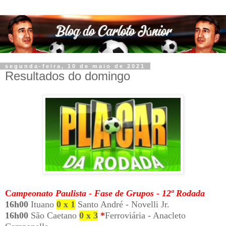
segunda-feira, 10 de maio de 2021
Resultados do domingo
C
ampeonato Paulista - Fase de Grupos - 12ª Rodada
16h00
Ituano
0 x 1
Santo André - Novelli Jr.
16h00
São Caetano
0 x 3
*
Ferroviária - Anacleto