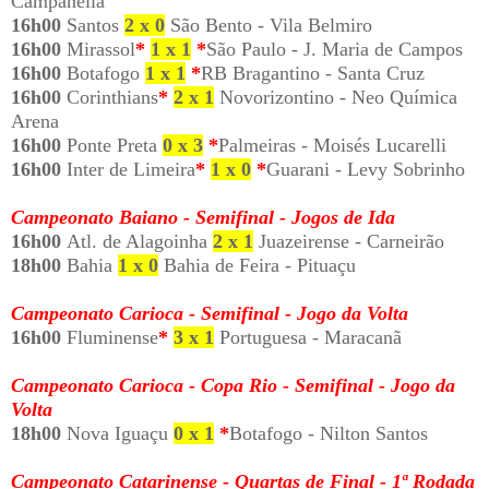
Campanella
16h00
Santos
2 x 0
São Bento - Vila Belmiro
16h00
Mirassol
*
1 x 1
*
São Paulo - J. Maria de Campos
16h00
Botafogo
1 x 1
*
RB Bragantino - Santa Cruz
16h00
Corinthians
*
2 x 1
Novorizontino - Neo Química
Arena
16h00
Ponte Preta
0 x 3
*
Palmeiras - Moisés Lucarelli
16h00
Inter de Limeira
*
1 x 0
*
Guarani - Levy Sobrinho
Campeonato Baiano - Semifinal - Jogos de Ida
16h00
Atl. de Alagoinha
2 x 1
Juazeirense - Carneirão
18h00
Bahia
1 x 0
Bahia de Feira - Pituaçu
Campeonato Carioca - Semifinal - Jogo da Volta
16h00
Fluminense
*
3 x 1
Portuguesa - Maracanã
Campeonato Carioca - Copa Rio - Semifinal - Jogo da
Volta
18h00
Nova Iguaçu
0 x 1
*
Botafogo - Nilton Santos
Campeonato Catarinense - Quartas de Final - 1ª Rodada