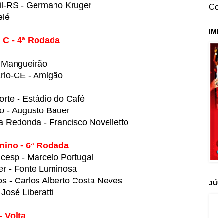
il-RS - Germano Kruger
Co
elé
IM
 C - 4ª Rodada
- Mangueirão
ário-CE - Amigão
rte - Estádio do Café
no - Augusto Bauer
a Redonda - Francisco Novelletto
nino - 6ª Rodada
cesp - Marcelo Portugal
er - Fonte Luminosa
s - Carlos Alberto Costa Neves
JÚ
José Liberatti
 Volta