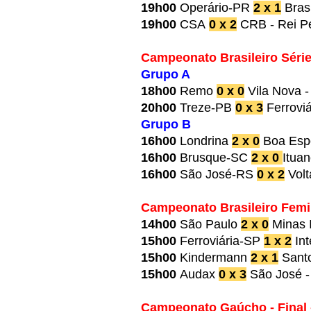
19h00
Operário-PR
2 x 1
Bras
19h00
CSA
0 x 2
CRB - Rei P
Campeonato Brasileiro Série
Grupo A
18h00
Remo
0 x 0
Vila Nova 
20h00
Treze-PB
0 x 3
Ferrovi
Grupo B
16h00
Londrina
2 x 0
Boa Espo
16h00
Brusque-SC
2 x 0
Itua
16h00
São José-RS
0 x 2
Volt
Campeonato Brasileiro Femi
14h00
São Paulo
2 x 0
Minas I
15h00
Ferroviária-SP
1 x 2
Int
15h00
Kindermann
2 x 1
Santo
15h00
Audax
0 x 3
São José - 
Campeonato Gaúcho - Final -