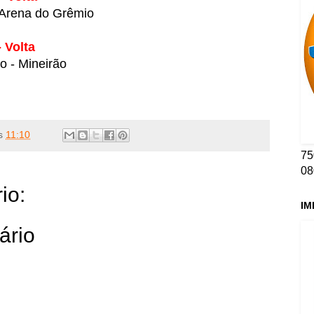
 Arena do Grêmio
 Volta
co - Mineirão
s
11:10
75
08
io:
IM
ário