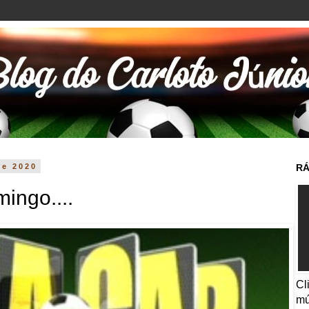
de 2020
RÁ
ingo....
Cl
mú