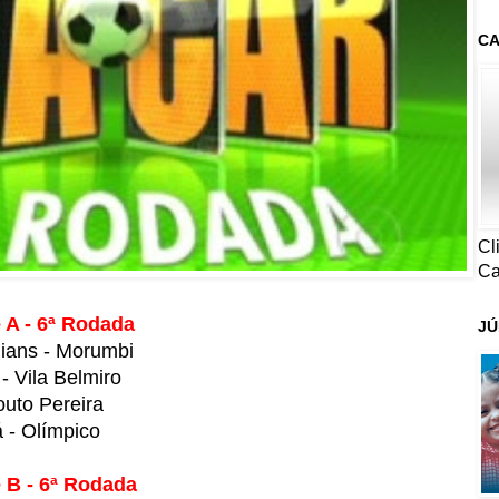
CA
Cl
Ca
 A - 6ª Rodada
JÚ
hians - Morumbi
- Vila Belmiro
outo Pereira
 - Olímpico
 B - 6ª Rodada