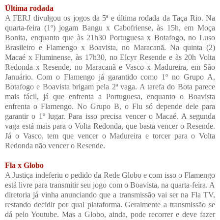
Última rodada
A FERJ divulgou os jogos da 5ª e última rodada da Taça Rio. Na
quarta-feira (1º) jogam Bangu x Cabofriense, às 15h, em Moça
Bonita, enquanto que às 21h30 Portuguesa x Botafogo, no Luso
Brasileiro e Flamengo x Boavista, no Maracanã. Na quinta (2)
Macaé x Fluminense, às 17h30, no Elcyr Resende e às 20h Volta
Redonda x Resende, no Maracanã e Vasco x Madureira, em São
Januário. Com o Flamengo já garantido como 1º no Grupo A,
Botafogo e Boavista brigam pela 2ª vaga. A tarefa do Bota parece
mais fácil, já que enfrenta a Portuguesa, enquanto o Boavista
enfrenta o Flamengo. No Grupo B, o Flu só depende dele para
garantir o 1º lugar. Para isso precisa vencer o Macaé. A segunda
vaga está mais para o Volta Redonda, que basta vencer o Resende.
Já o Vasco, tem que vencer o Madureira e torcer para o Volta
Redonda não vencer o Resende.
Fla x Globo
A Justiça indeferiu o pedido da Rede Globo e com isso o Flamengo
está livre para transmitir seu jogo com o Boavista, na quarta-feira. A
diretoria já vinha anunciando que a transmissão vai ser na Fla TV,
restando decidir por qual plataforma. Geralmente a transmissão se
dá pelo Youtube. Mas a Globo, ainda, pode recorrer e deve fazer