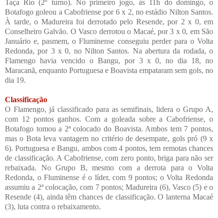
Taça Rio (2º turno). No primeiro jogo, às 11h do domingo, o
Botafogo goleou a Cabofriense por 6 x 2, no estádio Nilton Santos.
À tarde, o Madureira foi derrotado pelo Resende, por 2 x 0, em
Conselheiro Galvão. O Vasco derrotou o Macaé, por 3 x 0, em São
Januário e, pasmem, o Fluminense conseguiu perder para o Volta
Redonda, por 3 x 0, no Nilton Santos. Na abertura da rodada, o
Flamengo havia vencido o Bangu, por 3 x 0, no dia 18, no
Maracanã, enquanto Portuguesa e Boavista empataram sem gols, no
dia 19.
Classificação
O Flamengo, já classificado para as semifinais, lidera o Grupo A,
com 12 pontos ganhos. Com a goleada sobre a Cabofriense, o
Botafogo tomou a 2ª colocado do Boavista. Ambos tem 7 pontos,
mas o Bota leva vantagem
no critério de desempate, gols pró (9 x
6). Portuguesa e Bangu, ambos com 4 pontos, tem remotas chances
de classificação. A Cabofriense, com zero ponto, briga para não ser
rebaixada. No Grupo B, mesmo com a derrota para o Volta
Redonda, o Fluminense é o líder, com 9 pontos; o Volta Redonda
assumiu a 2ª colocação, com 7 pontos; Madureira (6), Vasco (5) e o
Resende (4), ainda têm chances de classificação. O lanterna Macaé
(3), luta contra o rebaixamento.