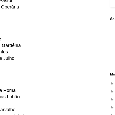
Pastor
 Operária
Se
e
a Gardênia
entes
de Julho
Mi
a Roma
nas Lobão
Carvalho