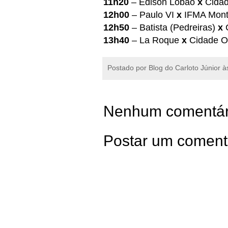
11h20
– Edison Lobão
x
Cidad
12h00
– Paulo VI
x
IFMA Mont
12h50
– Batista (Pedreiras)
x
13h40
– La Roque
x
Cidade Op
Postado por
Blog do Carloto Júnior
à
Nenhum comentár
Postar um coment