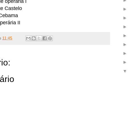
e operária I
e Castelo
Cebama
erária II
s
11:45
io:
ário