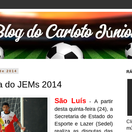
 de 2014
RÁ
iva do JEMs 2014
São Luís
- A partir
desta quinta-feira (24), a
Secretaria de Estado do
Cl
Esporte e Lazer (Sedel)
mú
realiza as disputas das