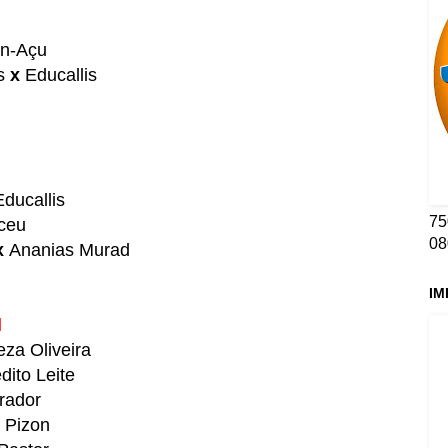
n-Açu
is
x
Educallis
Educallis
75
iceu
08
x
Ananias Murad
IM
l
eza Oliveira
dito Leite
rador
 Pizon