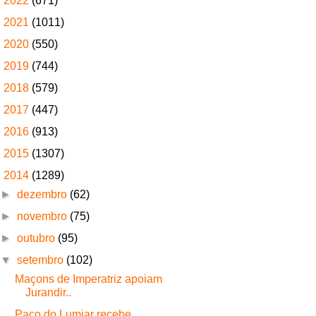
►
2022
(671)
►
2021
(1011)
►
2020
(550)
►
2019
(744)
►
2018
(579)
►
2017
(447)
►
2016
(913)
►
2015
(1307)
▼
2014
(1289)
►
dezembro
(62)
►
novembro
(75)
►
outubro
(95)
▼
setembro
(102)
Maçons de Imperatriz apoiam
Jurandir..
Paço do Lumiar recebe