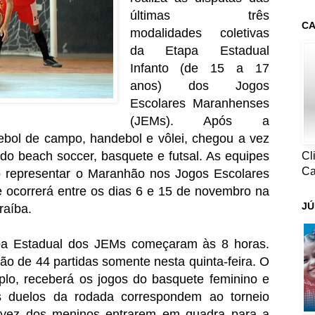
últimas três
CA
modalidades coletivas
da Etapa Estadual
Infanto (de 15 a 17
anos) dos Jogos
Escolares Maranhenses
(JEMs). Após a
tebol de campo, handebol e vôlei, chegou a vez
o beach soccer, basquete e futsal. As equipes
Cl
Ca
o representar o Maranhão nos Jogos Escolares
 ocorrerá entre os dias 6 e 15 de novembro na
JÚ
raíba.
apa Estadual dos JEMs começaram às 8 horas.
o de 44 partidas somente nesta quinta-feira. O
plo, receberá os jogos do basquete feminino e
os duelos da rodada correspondem ao torneio
a vez dos meninos entrarem em quadra para a