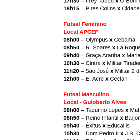
17h30
– Frey Tadeu
x
O Bom 
18h15
– Pires Colins
x
Cidade
Futsal Feminino
Local APCEF
08h00
– Olympus
x
Cebama
08h50
– R. Soares
x
La Roqu
09h40
– Graça Aranha
x
Mari
10h30
– Cintra
x
Militar Tirad
11h20
– São José
x
Militar 2 
12h00
– E. Acre
x
Ceclan
Futsal Masculino
Local - Guioberto Alves
08h00
– Taquínio Lopes
x
Mat
08h50
– Reino Infantil
x
Barjo
09h40
– Êxitus
x
Educallis
10h30
– Dom Pedro II
x
J.B. 