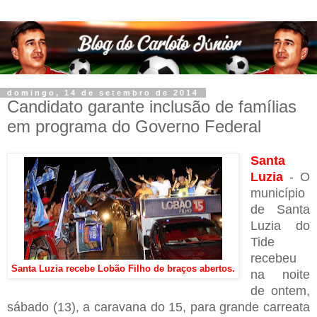
domingo, 14 de setembro de 2014
Candidato garante inclusão de famílias
em programa do Governo Federal
Santa
Luzia
- O
município
de Santa
Luzia do
Tide
recebeu
Santa Luzia recebe Lobão Filho de braços abertos.
na noite
de ontem,
sábado (13), a caravana do 15, para grande carreata