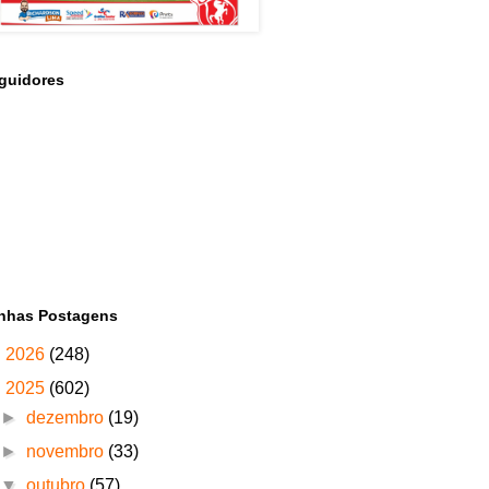
guidores
nhas Postagens
►
2026
(248)
▼
2025
(602)
►
dezembro
(19)
►
novembro
(33)
▼
outubro
(57)