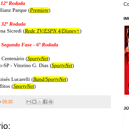
- 12ª Rodada
Co
lianz Parque (
Premiere
)
IM
- 32ª Rodada
ena Sicredi
(
Rede TV/ESPN 4/Disney+
)
- Segunda Fase - 6ª Rodada
 Centenário (
SportyNet
)
-SP - Vitorino G. Dias (
SportyNet
)
isés Lucarelli (
Band/SportyNet
)
litos (
SportyNet
)
s
09:30
JÚ
io: