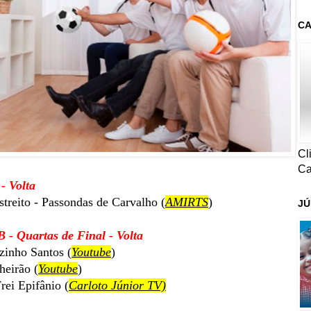
CA
Cl
Ca
- Volta
streito - Passondas de Carvalho (
AMIRTS
)
JÚ
- Quartas de Final - Volta
inho Santos (
Youtube
)
eirão (
Youtube
)
ei Epifânio (
Carloto Júnior TV)