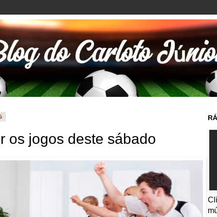
5
RÁ
ir os jogos deste sábado
Cl
mú