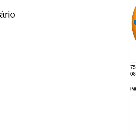
ário
75
08
IM