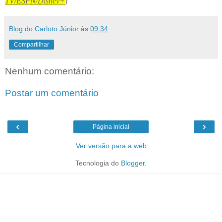
TV/ESPN/
Disney+
)
Blog do Carloto Júnior
às
09:34
Compartilhar
Nenhum comentário:
Postar um comentário
‹
›
Página inicial
Ver versão para a web
Tecnologia do
Blogger
.