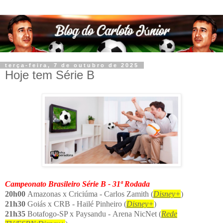
terça-feira, 7 de outubro de 2025
Hoje tem Série B
Campeonato Brasileiro Série B - 31ª Rodada
20h00
Amazonas x Criciúma - Carlos Zamith (
Disney+
)
21h30
Goiás x CRB - Hailé Pinheiro (
Disney+
)
21h35
Botafogo-SP x Paysandu - Arena NicNet (
R
ede