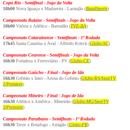
Copa Rio - Semifinal - Jogo da Volta
18h00
Nova Iguaçu x Madureira - Laranjão (
BandSports
)
Campeonato Baiano - Semifinais - Jogo da Volta
18h00
Vitória x Atlético - Barradão (
TVE-BA
)
Campeonato Catarainense - Semifinais - 1ª Rodada
17h45
Santa Catarina x Avaí - Alfredo Krieck (
Globo-SC
)
Campeonato Cearense - Semifinais - Jogo da Volta
16h30
Fortaleza x Ferroviário - PV (
Globo-CE
)
Campeonato Gaúcho - Final - Jogo de Ida
16h30
Grêmio x Inter - Arena do Grêmio (
Globo-RS/SporTV
2/Premiere
)
Campeonato Mineiro - Final - Jogo de Ida
16h30
Atlético x América - Mineirão (
Globo-MG/SporTV
3/Premiere
)
Campeonato Paraibano - Semifinais - 1ª Rodada
16h30
Treze x Botafogo - Amigão (
Globo-PB
)