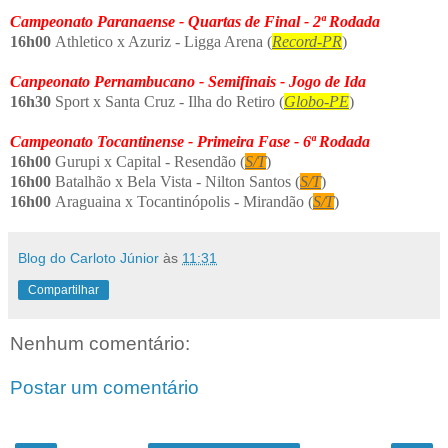
Campeonato Paranaense - Quartas de Final - 2ª Rodada
16h00
Athletico x Azuriz - Ligga Arena (
Record-PR
)
Canpeonato Pernambucano - Semifinais - Jogo de Ida
16h30
Sport x Santa Cruz - Ilha do Retiro (
Globo-PE
)
Campeonato Tocantinense - Primeira Fase - 6ª Rodada
16h00
Gurupi x Capital - Resendão (
S/T
)
16h00
Batalhão x Bela Vista - Nilton Santos (
S/T
)
16h00
Araguaina x Tocantinópolis - Mirandão (
S/T
)
Blog do Carloto Júnior
às
11:31
Compartilhar
Nenhum comentário:
Postar um comentário