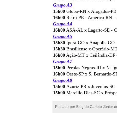
Grupo A3
15h00
Globo-RN x Afogados-PB -
16h00
Retrô-PE - América-RN - 
Grupo A4
16h00
ASA-AL x Lagarto-SE - Co
Grupo A5
15h30
Iporá-GO x Anápolis-GO - 
15h30
Brasiliense x Operário-MT
16h00
Ação-MT x Ceilândia-DF -
Grupo A7
15h00
Pérolas Negras-RJ x N. Ig
16h00
Oeste-SP x S. Bernardo-SP 
Grupo A8
15h00
Azuriz-PR x Juventus-SC -
15h00
Marcílio Dias-SC x Próspe
Postado por
Blog do Carloto Júnior
à