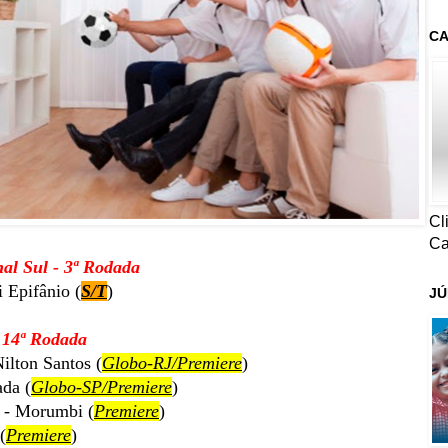
CA
Cl
Ca
al Sul - 3ª Rodada
i Epifânio (
S/T
)
JÚ
- 14ª Rodada
ilton Santos (
Globo-RJ/Premiere
)
ada (
Globo-SP/Premiere
)
 - Morumbi (
Premiere
)
(
Premiere
)