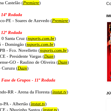
na Castelão (
Premiere
)
Co
- 14ª Rodada
IM
co-PE - Soares de Azevedo (
Premiere
)
- 12ª Rodada
0 Santa Cruz (
nsports.com.br
)
S - Domingão (
nsports.com.br
)
B - Fco. Novelletto (
nsports.com.br
)
CE - Presidente Vargas (
Dazn
)
ense-GO - Raulino de Oliveira (
Dazn
)
 Curuzu (
Dazn
)
- Fase de Grupos - 11ª Rodada
do-RR - Arena da Floresta (
instat.tv
)
JÚ
-PA - Albertão (
instat.tv
)
CE - Nhozinho Santos (
instat.tv
)