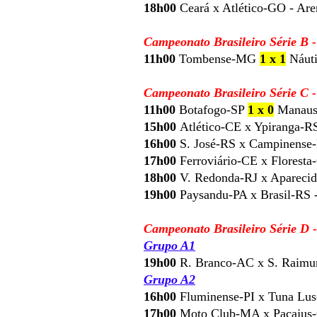
18h00
Ceará x Atlético-GO - Are
Campeonato Brasileiro Série B 
11h00
Tombense-MG
1 x 1
Náuti
Campeonato Brasileiro Série C 
11h00
Botafogo-SP
1 x 0
Manaus 
15h00
Atlético-CE x Ypiranga-R
16h00
S. José-RS x Campinense-P
17h00
Ferroviário-CE x Floresta-
18h00
V. Redonda-RJ x Aparecid
19h00
Paysandu-PA x Brasil-RS -
Campeonato Brasileiro Série D 
Grupo A1
19h00
R. Branco-AC x S. Raimun
Grupo A2
16h00
Fluminense-PI x Tuna Luso
17h00
Moto Club-MA x Pacajus-