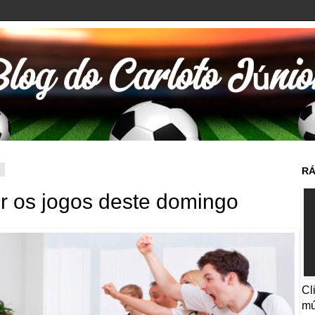
2
RÁ
ir os jogos deste domingo
Cl
mú