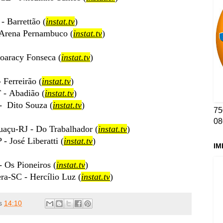
 Barrettão (
instat.tv
)
Arena Pernambuco (
instat.tv
)
aracy Fonseca (
instat.tv
)
Ferreirão (
instat.tv
)
 - Abadião (
instat.tv
)
 Dito Souza (
instat.tv
)
75
08
uaçu-RJ - Do Trabalhador (
instat.tv
)
- José Liberatti (
instat.tv
)
IM
 Os Pioneiros (
instat.tv
)
ra-SC - Hercílio Luz (
instat.tv
)
s
14:10