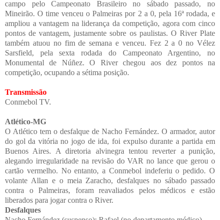
campo pelo Campeonato Brasileiro no sábado passado, no
Mineirão. O time venceu o Palmeiras por 2 a 0, pela 16ª rodada, e
ampliou a vantagem na liderança da competição, agora com cinco
pontos de vantagem, justamente sobre os paulistas.
O River Plate
também atuou no fim de semana e venceu. Fez 2 a 0 no Vélez
Sarsfield, pela sexta rodada do Campeonato Argentino, no
Monumental de Núñez. O River chegou aos dez pontos na
competição, ocupando a sétima posição.
Transmissão
Conmebol TV.
Atlético-MG
O Atlético tem o desfalque de Nacho Fernández. O armador, autor
do gol da vitória no jogo de ida, foi expulso durante a partida em
Buenos Aires. A diretoria alvinegra tentou reverter a punição,
alegando irregularidade na revisão do VAR no lance que gerou o
cartão vermelho. No entanto, a Conmebol indeferiu o pedido. O
volante Allan e o meia Zaracho, desfalques no sábado passado
contra o Palmeiras, foram reavaliados pelos médicos e estão
liberados para jogar contra o River.
Desfalques
Nacho Fernández (suspenso); Rafael (no departamento médico).