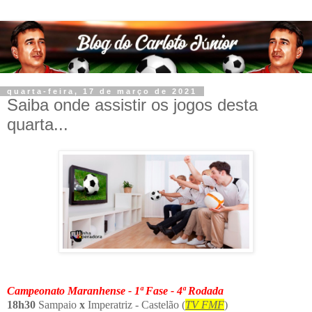
quarta-feira, 17 de março de 2021
Saiba onde assistir os jogos desta
quarta...
Campeonato Maranhense - 1ª Fase - 4ª Rodada
18h30
Sampaio
x
Imperatriz - Castelão (
TV FMF
)