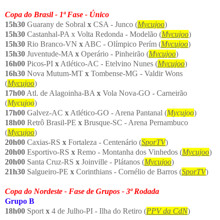
Copa do Brasil - 1ª Fase - Único
15h30
Guarany de Sobral
x
CSA - Junco (
Mycujoo
)
15h30
Castanhal-PA x Volta Redonda - Modelão (
Mycujoo
)
15h30
Rio Branco-VN
x
ABC - Olímpico Perím (
Mycujoo
)
15h30
Juventude-MA
x
Operário - Pinheirão (
Mycujoo
)
16h00
Picos-PI
x
Atlético-AC - Etelvino Nunes (
Mycujoo
)
16h30
Nova Mutum-MT
x
Tombense-MG - Valdir Wons
(
Mycujoo
)
17h00
Atl. de Alagoinha-BA
x
Vola Nova-GO - Carneirão
(
Mycujoo
)
17h00
Galvez-AC
x
Atlético-GO - Arena Pantanal (
Mycujoo
)
18h00
Retrô Brasil-PE
x
Brusque-SC - Arena Pernambuco
(
Mycujoo
)
20h00
Caxias-RS
x
Fortaleza - Centenário (
SporTV
)
20h00
Esportivo-RS
x
Remo - Montanha dos Vinhedos (
Mycujoo
)
20h00
Santa Cruz-RS
x
Joinville - Plátanos (
Mycujoo
)
21h30
Salgueiro-PE
x
Corinthians - Cornélio de Barros (
SporTV
)
Copa do Nordeste - Fase de Grupos - 3ª Rodada
Grupo B
18h00
Sport
x
4 de Julho-PI - Ilha do Retiro (
PPV da CdN
)