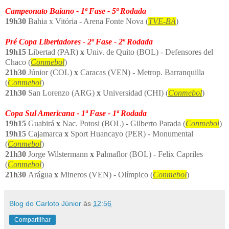
Campeonato Baiano - 1ª Fase - 5ª Rodada
19h30
Bahia x
Vitória - Arena Fonte Nova (
TVE-BA
)
Pré Copa Libertadores - 2ª Fase - 2ª Rodada
19h15
Libertad (PAR)
x
Univ. de Quito (BOL) - Defensores del
Chaco (
Conmebol
)
21h30
Júnior (COL)
x
Caracas (VEN) - Metrop. Barranquilla
(
Conmebol
)
21h30
San Lorenzo (ARG)
x
Universidad (CHI) (
Conmebol
)
Copa Sul Americana - 1ª Fase - 1ª Rodada
19h15
Guabirá
x
Nac. Potosi (BOL) - Gilberto Parada (
Conmebol
)
19h15
Cajamarca
x
Sport Huancayo (PER) - Monumental
(
Conmebol
)
21h30
Jorge Wilstermann
x
Palmaflor (BOL) - Felix Capriles
(
Conmebol
)
21h30
Arágua
x
Mineros (VEN) - Olímpico (
Conmebol
)
Blog do Carloto Júnior
às
12:56
Compartilhar