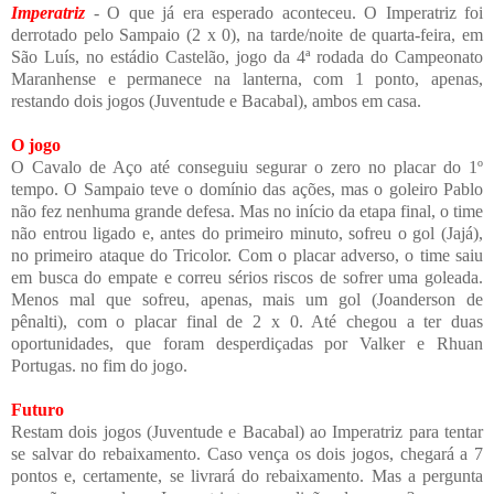
Imperatriz
- O que já era esperado aconteceu. O Imperatriz foi
derrotado pelo Sampaio (2 x 0), na tarde/noite de quarta-feira, em
São Luís, no estádio Castelão, jogo da 4ª rodada do Campeonato
Maranhense e permanece na lanterna, com 1 ponto, apenas,
restando dois jogos (Juventude e Bacabal), ambos em casa.
O jogo
O Cavalo de Aço até conseguiu segurar o zero no placar do 1º
tempo. O Sampaio teve o domínio das ações, mas o goleiro Pablo
não fez nenhuma grande defesa. Mas no início da etapa final, o time
não entrou ligado e, antes do primeiro minuto, sofreu o gol (Jajá),
no primeiro ataque do Tricolor. Com o placar adverso, o time saiu
em busca do empate e correu sérios riscos de sofrer uma goleada.
Menos mal que sofreu, apenas, mais um gol (Joanderson de
pênalti), com o placar final de 2 x 0. Até chegou a ter duas
oportunidades, que foram desperdiçadas por Valker e Rhuan
Portugas. no fim do jogo.
Futuro
Restam dois jogos (Juventude e Bacabal) ao Imperatriz para tentar
se salvar do rebaixamento. Caso vença os dois jogos, chegará a 7
pontos e, certamente, se livrará do rebaixamento. Mas a pergunta