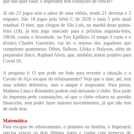
que não quer calar: o Imperatriz tem condições de vencer?
Já são 23 jogos sem o sabor de uma vitória, sendo 21 derrotas e 2
empates. São 18 jogos pela Série C de 2020 e mais 5 pelo atual
estadual. O time, que chegou de São Luís, na manhã desta quinta-
feira (18), já tem jogo marcado para a próxima segunda-feira,
18h30, contra o Juventude, no Frei Epifânio. O tempo é curto e o
técnico Charles Guerreiro, vai ter o retorno dos jogadores que
cumpriram quarentena: Dênis, Ilaílson, Lêska e Halyson, além do
preparador físico, Raphael Alves, que, também, testou positivo para
Covid 19.
A pergunta é: O que pode ser feito para reverter a situação e o
Cavalo de Aço escapar do rebaixamento? Vejo que o time, até, tem
uma solidez defensiva, mas o ataque é inoperante. Para piorar,
Matheus Lima e Renatinho podem está deixando o clube. Boa parte
da imprensa pede contratações, só que o clube esbarra na questão
financeira, sem poder fazer maiores investimentos, já que não tem
de onde tirar.
Matemática
Para escapar do rebaixamento, o primeiro na história, o Imperatriz
precisa vencer os dois últimos jogos e contar com tropeços de