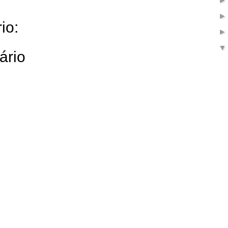
io:
ário