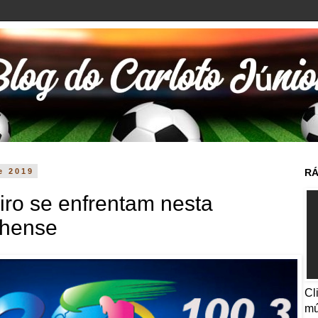
de 2019
RÁ
eiro se enfrentam nesta
nhense
Cl
mú