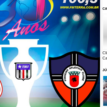
CA
Cl
Ca
JÚ