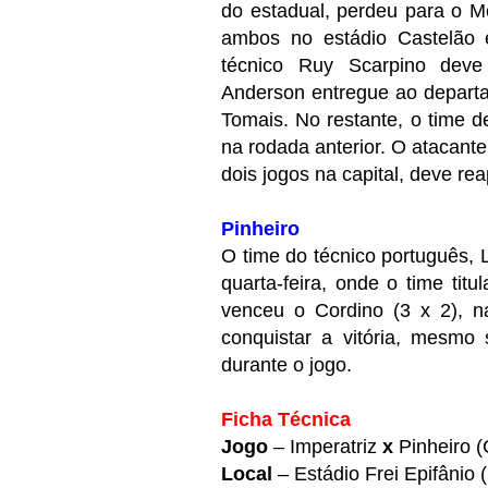
do estadual, perdeu para o M
ambos no estádio Castelão e
técnico Ruy Scarpino deve
Anderson entregue ao departa
Tomais. No restante, o time
na rodada anterior. O atacant
dois jogos na capital, deve re
Pinheiro
O time do técnico português, L
quarta-feira, onde o time tit
venceu o Cordino (3 x 2), n
conquistar a vitória, mesmo
durante o jogo.
Ficha Técnica
Jogo
– Imperatriz
x
Pinheiro 
Local
– Estádio Frei Epifânio