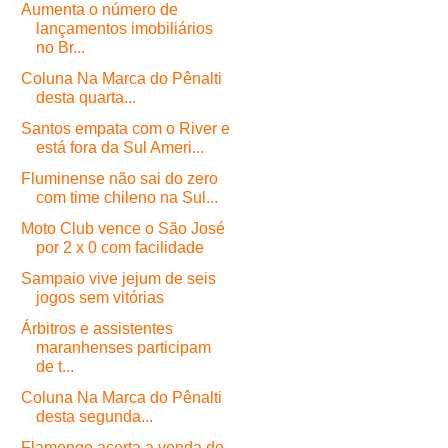
Aumenta o número de
lançamentos imobiliários
no Br...
Coluna Na Marca do Pênalti
desta quarta...
Santos empata com o River e
está fora da Sul Ameri...
Fluminense não sai do zero
com time chileno na Sul...
Moto Club vence o São José
por 2 x 0 com facilidade
Sampaio vive jejum de seis
jogos sem vitórias
Árbitros e assistentes
maranhenses participam
de t...
Coluna Na Marca do Pênalti
desta segunda...
Flamengo acerta a venda de