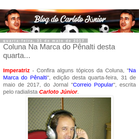
quarta-feira, 31 de maio de 2017
Coluna Na Marca do Pênalti desta
quarta...
Imperatriz
- Confira alguns tópicos da Coluna, "
Na
Marca do Pênalti
", edição desta quarta-feira, 31 de
maio de 2017, do Jornal "
Correio Popular
", escrita
pelo radialista
Carloto Júnior
.